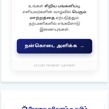
உங்கள்
சிறிய பங்களிப்பு
,
எளியவர்களின் வாழ்வில்
பெரும்
மாற்றத்தை
ஏற்படுத்தும்.
நற்பணிகளில் எங்களோடு
இணையுங்கள்.
→
நன்கொடை அளிக்க
SECURE PAYMENT GATEWAY
📺 நேரலை தரிசனம் – தமிழ்