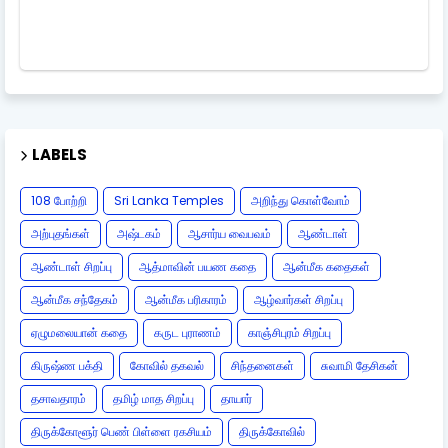
LABELS
108 போற்றி
Sri Lanka Temples
அறிந்து கொள்வோம்
அற்புதங்கள்
அஷ்டகம்
ஆசார்ய வைபவம்
ஆண்டாள்
ஆண்டாள் சிறப்பு
ஆத்மாவின் பயண கதை
ஆன்மீக கதைகள்
ஆன்மீக சந்தேகம்
ஆன்மீக பரிகாரம்
ஆழ்வார்கள் சிறப்பு
ஏழுமலையான் கதை
கருட புராணம்
காஞ்சிபுரம் சிறப்பு
கிருஷ்ண பக்தி
கோவில் தகவல்
சிந்தனைகள்
சுவாமி தேசிகன்
தசாவதாரம்
தமிழ் மாத சிறப்பு
தாயார்
திருக்கோளூர் பெண் பிள்ளை ரகசியம்
திருக்கோவில்