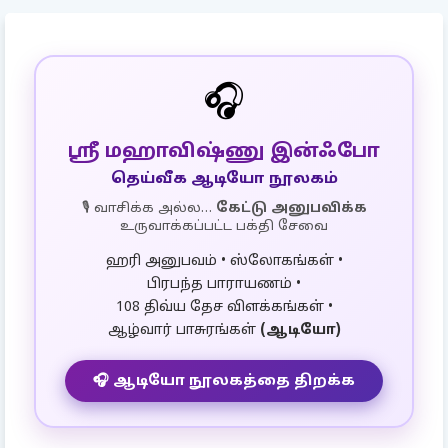
🎧
ஸ்ரீ மஹாவிஷ்ணு இன்ஃபோ
தெய்வீக ஆடியோ நூலகம்
🎙️ வாசிக்க அல்ல…
கேட்டு அனுபவிக்க
உருவாக்கப்பட்ட பக்தி சேவை
ஹரி அனுபவம் • ஸ்லோகங்கள் •
பிரபந்த பாராயணம் •
108 திவ்ய தேச விளக்கங்கள் •
ஆழ்வார் பாசுரங்கள்
(ஆடியோ)
🎧 ஆடியோ நூலகத்தை திறக்க