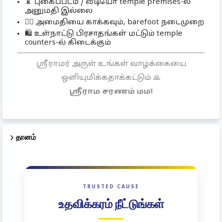
📵 புகைப்படம் / வீடியோ temple premises-ல்
அனுமதி இல்லை
🧘‍♀️ அமைதியை காக்கவும், barefoot நடைமுறை
🛍️ உள்நாட்டு பிரசாதங்கள் மட்டும் temple
counters-ல் கிடைக்கும்
ஸ்ரீராமர் அருள் உங்கள் வாழ்க்கையை
ஒளியுமிக்கதாக்கட்டும் 🙏
ஸ்ரீராம சரணம் மம!
தானம்
TRUSTED CAUSE
உதவிக்கரம் நீட்டுங்கள்