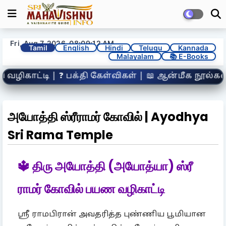
Fri, Aug 7, 2026, 08:09:13 AM
Tamil
English
Hindi
Telugu
Kannada
Malayalam
📚 E-Books
 கேள்விகள் | 📖 ஆன்மீக நூல்கள் | 🧒 குழந்தைகள் ப
அயோத்தி ஸ்ரீராமர் கோவில் | Ayodhya
Sri Rama Temple
🔱 திரு அயோத்தி (அயோத்யா) ஸ்ரீ
ராமர் கோவில் பயண வழிகாட்டி
ஸ்ரீ ராமபிரான் அவதரித்த புண்ணிய பூமியான