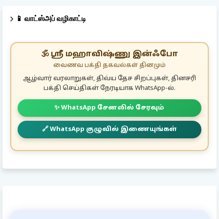
📱 வாட்ஸ்அப் வழிகாட்டி
🕉️ ஸ்ரீ மஹாவிஷ்ணு இன்ஃபோ
வைணவ பக்தி தகவல்கள் தினமும்
ஆழ்வார் வரலாறுகள், திவ்ய தேச சிறப்புகள், தினசரி
பக்தி செய்திகள் நேரடியாக WhatsApp-ல்.
✨ WhatsApp சேனலில் சேரவும்
🔗 WhatsApp குழுவில் இணையுங்கள்