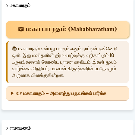
மகாபாரதம்
📖 மகாபாரதம் (Mahabharatham)
📚 மகாபாரதம் என்பது பாரதம் எனும் நாட்டின் நன்னெறி
ஒளி. இது மனிதனின் தர்ம வாழ்வுக்கு வழிகாட்டும் 18
பருவங்களைக் கொண்ட புராண காவியம். இதன் மூலம்
வாழ்க்கை நெறியும், பகவான் கிருஷ்ணரின் உபதேசமும்
அருளாக விளங்குகின்றன.
👉 மகாபாரதம் – அனைத்து பருவங்கள் பார்க்க
ராமாயணம்