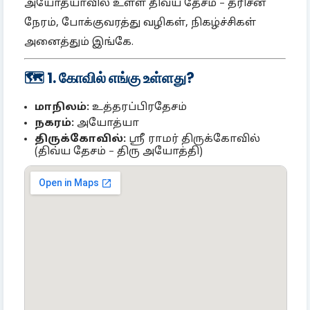
அயோத்யாவில் உள்ள திவ்ய தேசம் – தரிசன
நேரம், போக்குவரத்து வழிகள், நிகழ்ச்சிகள்
அனைத்தும் இங்கே.
🗺️ 1. கோவில் எங்கு உள்ளது?
மாநிலம்:
உத்தரப்பிரதேசம்
நகரம்:
அயோத்யா
திருக்கோவில்:
ஸ்ரீ ராமர் திருக்கோவில்
(திவ்ய தேசம் – திரு அயோத்தி)