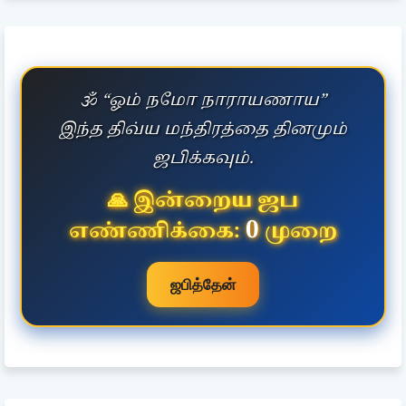
🕉️ “ஓம் நமோ நாராயணாய”
இந்த திவ்ய மந்திரத்தை தினமும்
ஜபிக்கவும்.
🙏 இன்றைய ஜப
0
எண்ணிக்கை:
முறை
ஜபித்தேன்