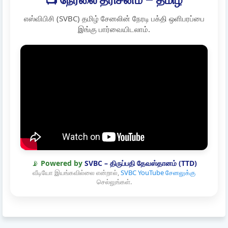
எஸ்விபிசி (SVBC) தமிழ் சேனலின் நேரடி பக்தி ஒளிபரப்பை
இங்கு பார்வையிடலாம்.
📡
Powered by
SVBC – திருப்பதி தேவஸ்தானம் (TTD)
வீடியோ இயங்கவில்லை என்றால்,
SVBC YouTube சேனலுக்கு
செல்லுங்கள்.