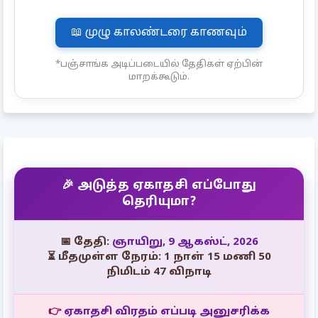
📖 முழு காலண்டரை காணவும்
*பஞ்சாங்க அடிப்படையில் தேதிகள் ஏற்பின்
மாறக்கூடும்.
🎉 அடுத்த ஏகாதசி எப்போது
தெரியுமா?
📅 தேதி:
ஞாயிறு, 9 ஆகஸ்ட், 2026
⏳ மீதமுள்ள நேரம்: 1 நாள் 15 மணி 50
நிமிடம் 46 விநாடி
👉
ஏகாதசி விரதம் எப்படி அனுசரிக்க