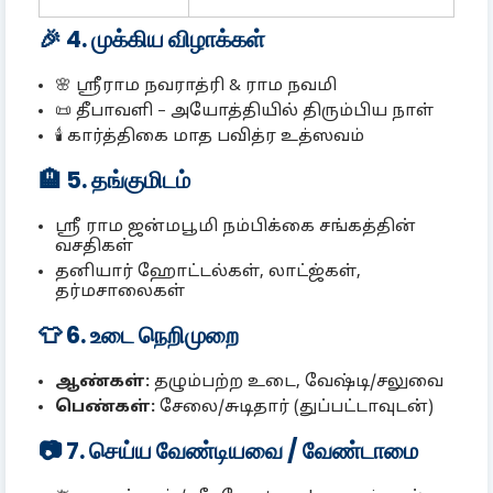
🎉 4. முக்கிய விழாக்கள்
🌸 ஸ்ரீராம நவராத்ரி & ராம நவமி
📜 தீபாவளி – அயோத்தியில் திரும்பிய நாள்
🕯️ கார்த்திகை மாத பவித்ர உத்ஸவம்
🏨 5. தங்குமிடம்
ஸ்ரீ ராம ஜன்மபூமி நம்பிக்கை சங்கத்தின்
வசதிகள்
தனியார் ஹோட்டல்கள், லாட்ஜ்கள்,
தர்மசாலைகள்
👕 6. உடை நெறிமுறை
ஆண்கள்:
தழும்பற்ற உடை, வேஷ்டி/சலுவை
பெண்கள்:
சேலை/சுடிதார் (துப்பட்டாவுடன்)
📷 7. செய்ய வேண்டியவை / வேண்டாமை