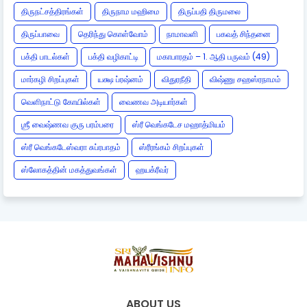
திருநட்சத்திரங்கள்
திருநாம மஹிமை
திருப்பதி திருமலை
திருப்பாவை
தெரிந்து கொள்வோம்
நாமாவளி
பகவத் சிந்தனை
பக்தி பாடல்கள்
பக்தி வழிகாட்டி
மகாபாரதம் – 1. ஆதி பருவம் (49)
மார்கழி சிறப்புகள்
யக்ஷ ப்ரஷ்னம்
விதுரநீதி
விஷ்ணு சஹஸ்ரநாமம்
வெளிநாட்டு கோயில்கள்
வைணவ அடியார்கள்
ஶ்ரீ வைஷ்ணவ குரு பரம்பரை
ஸ்ரீ வெங்கடேச மஹாத்மியம்
ஸ்ரீ வெங்கடேஸ்வரா சுப்ரபாதம்
ஸ்ரீரங்கம் சிறப்புகள்
ஸ்லோகத்தின் மகத்துவங்கள்
ஹயக்ரீவர்
ABOUT US