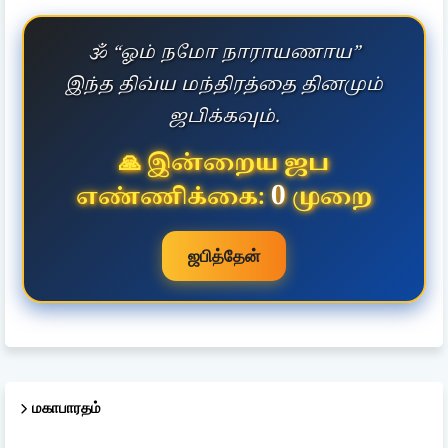
🕉️ “ஓம் நமோ நாராயணாய”
இந்த திவ்ய மந்திரத்தை தினமும்
ஜபிக்கவும்.
🙏 இன்றைய ஜப
0
எண்ணிக்கை:
முறை
ஜபித்தேன்
மகாபாரதம்