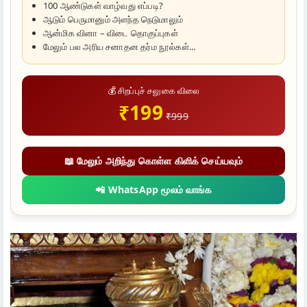
100 ஆண்டுகள் வாழ்வது எப்படி?
ஆடும் பெருமானும் அளந்த நெடுமாலும்
ஆன்மிக வினா – விடை தொகுப்புகள்
மேலும் பல அரிய சனாதன தர்ம நூல்கள்...
💰 சிறப்புச் சலுகை விலை
₹199
₹999
📖 மேலும் அறிந்து கொள்ள கிளிக் செய்யவும்
📲 WhatsApp மூலம் வாங்க