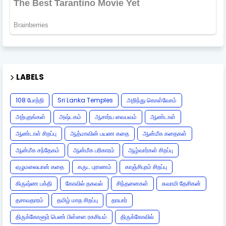
LABELS
108 போற்றி
Sri Lanka Temples
அறிந்து கொள்வோம்
அற்புதங்கள்
அஷ்டகம்
ஆசார்ய வைபவம்
ஆண்டாள்
ஆண்டாள் சிறப்பு
ஆத்மாவின் பயண கதை
ஆன்மீக கதைகள்
ஆன்மீக சந்தேகம்
ஆன்மீக பரிகாரம்
ஆழ்வார்கள் சிறப்பு
ஏழுமலையான் கதை
கருட புராணம்
காஞ்சிபுரம் சிறப்பு
கிருஷ்ண பக்தி
கோவில் தகவல்
சிந்தனைகள்
சுவாமி தேசிகன்
தசாவதாரம்
தமிழ் மாத சிறப்பு
தாயார்
திருக்கோளூர் பெண் பிள்ளை ரகசியம்
திருக்கோவில்