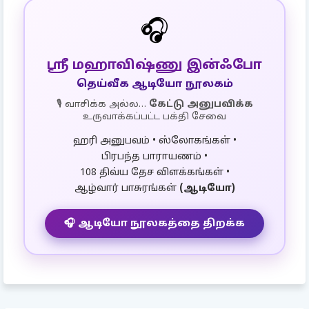
🎧
ஸ்ரீ மஹாவிஷ்ணு இன்ஃபோ
தெய்வீக ஆடியோ நூலகம்
🎙️ வாசிக்க அல்ல…
கேட்டு அனுபவிக்க
உருவாக்கப்பட்ட பக்தி சேவை
ஹரி அனுபவம் • ஸ்லோகங்கள் •
பிரபந்த பாராயணம் •
108 திவ்ய தேச விளக்கங்கள் •
ஆழ்வார் பாசுரங்கள்
(ஆடியோ)
🎧 ஆடியோ நூலகத்தை திறக்க