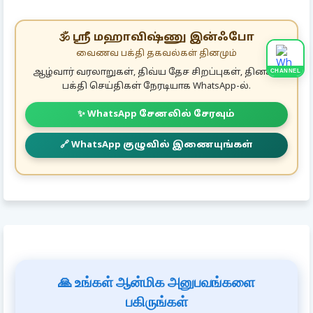
🕉️ ஸ்ரீ மஹாவிஷ்ணு இன்ஃபோ
வைணவ பக்தி தகவல்கள் தினமும்
ஆழ்வார் வரலாறுகள், திவ்ய தேச சிறப்புகள், தினசரி
CHANNEL
பக்தி செய்திகள் நேரடியாக WhatsApp-ல்.
✨ WhatsApp சேனலில் சேரவும்
🔗 WhatsApp குழுவில் இணையுங்கள்
🙏 உங்கள் ஆன்மிக அனுபவங்களை
பகிருங்கள்