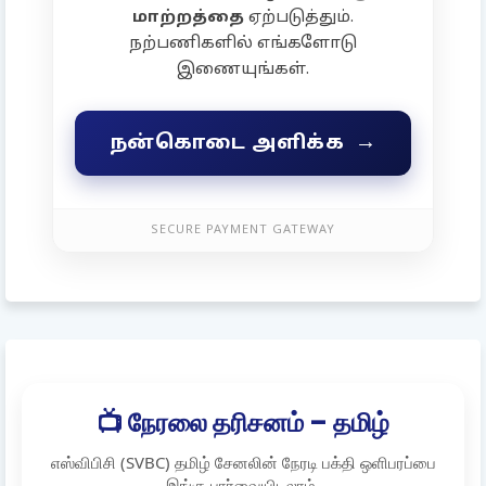
மாற்றத்தை
ஏற்படுத்தும்.
நற்பணிகளில் எங்களோடு
இணையுங்கள்.
→
நன்கொடை அளிக்க
SECURE PAYMENT GATEWAY
📺 நேரலை தரிசனம் – தமிழ்
எஸ்விபிசி (SVBC) தமிழ் சேனலின் நேரடி பக்தி ஒளிபரப்பை
இங்கு பார்வையிடலாம்.