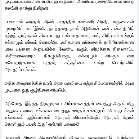
முடியாமல்,பகவான் எப்போது வருவார். அவரிடம் முறையிடலாம் என்று
கலங்கி காத்து நின்றன.
பகவான் வந்தார். அவர் பாதத்தில் கண்ணீர் சிந்தி, பாதுகைகள்
முறையிட்டன. "இங்கே நடந்ததை நான் அறிவேன். என் சன்னதியில்
ஏற்றத் தாழ்வுகள் கிடையாது என்பதை உணராமல், கிரீடமும் சங்கும்
சக்கரமும் கர்வம் கொண்டு, புனிதமான உங்களைத் தூற்றியதற்கான
பாவ பலனை அனுபவிக்க வேண்டி வரும். தர்மத்தை நிலைநாட்ட
,ஸ்ரீராமாவதாரம் நிகழும்போது, சக்கரமும் சங்கும் என
சகோதரர்களாக பரதன், சத்ருக்னன் என்ற பெயர்களில்
அவதரிப்பார்கள்.
அந்த அவதாரத்தில் நான் அரச பதவியை ஏற்று சிம்மாசனத்தில் அமர
முடியாத ஒரு சூழ்நிலை ஏற்படும்.
அப்போது இந்தத் திருமுடியை சிம்மாசனத்தில் வைத்து அதன் மீது
பாதுகைகளான உங்களை வைத்து, சங்கும் சக்கரமும் 14 வருடங்கள்
உங்களைப் பூஜிப்பார்கள். அவரவர் வினைக்கேற்ப அவரவர் தேடிக்
கொள்ளும் பயன் இது" என்றார் பகவான்.
பகவான் சிரசை அலங்கரிக்கும் திருமுடி, ஒருவகையில் உயர்ந்தது