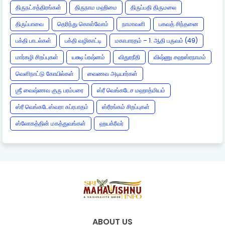
திருநட்சத்திரங்கள்
திருநாம மஹிமை
திருப்பதி திருமலை
திருப்பாவை
தெரிந்து கொள்வோம்
நாமாவளி
பகவத் சிந்தனை
பக்தி பாடல்கள்
பக்தி வழிகாட்டி
மகாபாரதம் – 1. ஆதி பருவம் (49)
மார்கழி சிறப்புகள்
யக்ஷ ப்ரஷ்னம்
விதுரநீதி
விஷ்ணு சஹஸ்ரநாமம்
வெளிநாட்டு கோயில்கள்
வைணவ அடியார்கள்
ஶ்ரீ வைஷ்ணவ குரு பரம்பரை
ஸ்ரீ வெங்கடேச மஹாத்மியம்
ஸ்ரீ வெங்கடேஸ்வரா சுப்ரபாதம்
ஸ்ரீரங்கம் சிறப்புகள்
ஸ்லோகத்தின் மகத்துவங்கள்
ஹயக்ரீவர்
ABOUT US