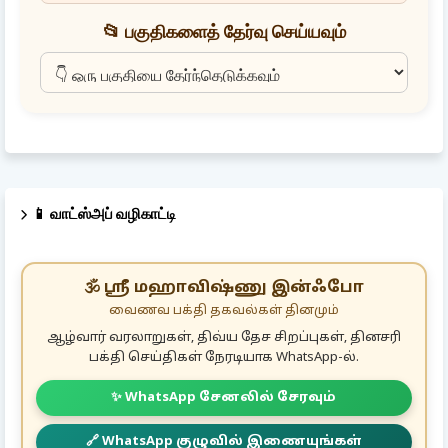
📂 பகுதிகளைத் தேர்வு செய்யவும்
📱 வாட்ஸ்அப் வழிகாட்டி
🕉️ ஸ்ரீ மஹாவிஷ்ணு இன்ஃபோ
வைணவ பக்தி தகவல்கள் தினமும்
ஆழ்வார் வரலாறுகள், திவ்ய தேச சிறப்புகள், தினசரி
பக்தி செய்திகள் நேரடியாக WhatsApp-ல்.
✨ WhatsApp சேனலில் சேரவும்
🔗 WhatsApp குழுவில் இணையுங்கள்