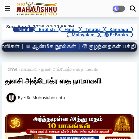
Sun, Aug 9, 2026, 02:22:57 PM
Tamil
English
Hindi
Telugu
Kannada
Malayalam
📚 E-Books
 குழந்தைகள் பக்தி பகுதி | 🛕 தரிசன நேரங்கள் | 
Home
நாமாவளி
துளசி அஷ்டோத்ர ஸத நாமாவளி
துளசி அஷ்டோத்ர ஸத நாமாவளி
Sri Mahavishnu Info