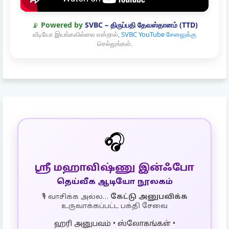
📡
Powered by
SVBC – திருப்பதி தேவஸ்தானம் (TTD)
வீடியோ இயங்கவில்லை என்றால்,
SVBC YouTube சேனலுக்கு
செல்லுங்கள்.
🎧
ஸ்ரீ மஹாவிஷ்ணு இன்ஃபோ
தெய்வீக ஆடியோ நூலகம்
🎙️ வாசிக்க அல்ல…
கேட்டு அனுபவிக்க
உருவாக்கப்பட்ட பக்தி சேவை
ஹரி அனுபவம் • ஸ்லோகங்கள் •