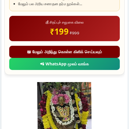
மேலும் பல அரிய சனாதன தர்ம நூல்கள்...
💰 சிறப்புச் சலுகை விலை
₹199
₹999
📖 மேலும் அறிந்து கொள்ள கிளிக் செய்யவும்
📲 WhatsApp மூலம் வாங்க