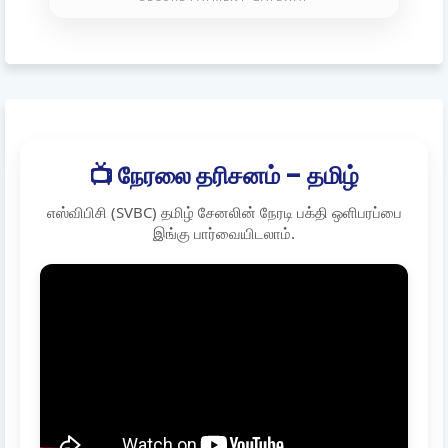
📺 நேரலை தரிசனம் – தமிழ்
எஸ்விபிசி (SVBC) தமிழ் சேனலின் நேரடி பக்தி ஒளிபரப்பை
இங்கு பார்வையிடலாம்.