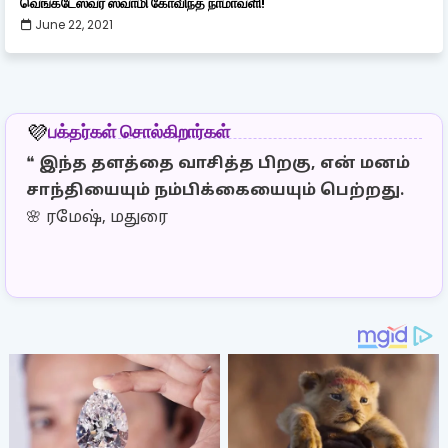
வெங்கடேஸ்வர ஸ்வாமி கோவிந்த நாமாவளி!
June 22, 2021
பக்தர்கள் சொல்கிறார்கள்
💜
❝
இந்த தளத்தை வாசித்த பிறகு, என் மனம்
❝
இ
சாந்தியையும் நம்பிக்கையையும் பெற்றது.
தெ
🌸 ரமேஷ், மதுரை
இர
🌼 