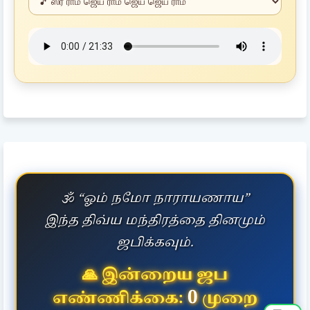
🕉️ “ஓம் நமோ நாராயணாய”
இந்த திவ்ய மந்திரத்தை தினமும்
ஜபிக்கவும்.
🙏 இன்றைய ஜப
0
எண்ணிக்கை:
முறை