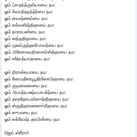
ஓம் ப்ராதர்த்ருஸ்யாயை நம:
ஓம் க்வாநிஹந்த்ர்யை நம:
ஓம் வைஷ்ணவ்யை நம:
ஓம் ஸர்வஸித்திதாயை நம:
ஓம் நாராயண்யை நம:
ஓம் ஸந்ததிதாயை நம:
ஓம் மூலம்ருத்தாரிபாவந்யை நம:
ஓம் அஸோகவநிகாஸம்ஸ்த்தாயை நம:
ஓம் ஸீதாத்யாதாயை நம:
ஓம் நிராஸ்ரயாயை நம:
ஓம் கோமதீஸரயூதீரஸோபிதாயை நம:
ஓம் குடிலாலகாயை நம:
ஓம் அபாத்ரபக்ஷ்யபாபக்ந்யை நம:
ஓம் தாநதோயவிஸுத்திதாயை நம:
ஓம் ஸ்ருதிதாரணஸுப்ரீதாயை நம:
ஓம் ஸுபாயை நம:
ஓம் ஸர்வேஷ்டதாயின்யை நம:
ஜெய் ஸ்ரீராம்