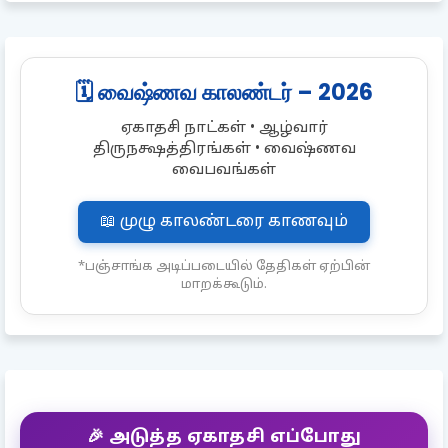
🗓️ வைஷ்ணவ காலண்டர் – 2026
ஏகாதசி நாட்கள் • ஆழ்வார்
திருநக்ஷத்திரங்கள் • வைஷ்ணவ
வைபவங்கள்
📖 முழு காலண்டரை காணவும்
*பஞ்சாங்க அடிப்படையில் தேதிகள் ஏற்பின்
மாறக்கூடும்.
🎉 அடுத்த ஏகாதசி எப்போது