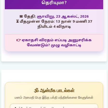
தெரியுமா?
📅 தேதி:
ஞாயிறு, 23 ஆகஸ்ட், 2026
⏳ மீதமுள்ள நேரம்: 13 நாள் 9 மணி 37
நிமிடம் 2 விநாடி
👉
ஏகாதசி விரதம் எப்படி அனுசரிக்க
வேண்டும்? முழு வழிகாட்டி
🕉️ ஆன்மீக பாடல்கள்
மனம் அமைதி பெற இந்த பக்தி மந்திரங்களை கேளுங்கள்