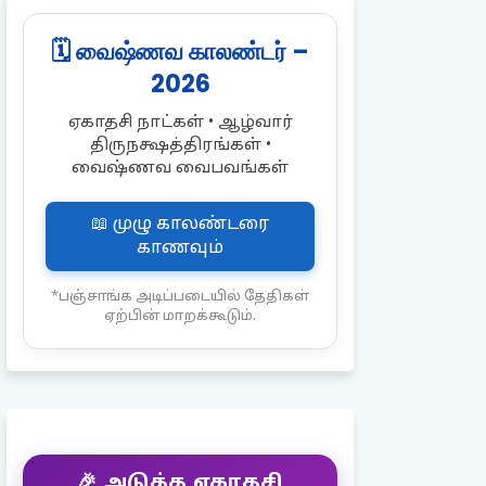
🗓️ வைஷ்ணவ காலண்டர் –
2026
ஏகாதசி நாட்கள் • ஆழ்வார்
திருநக்ஷத்திரங்கள் •
வைஷ்ணவ வைபவங்கள்
📖 முழு காலண்டரை
காணவும்
*பஞ்சாங்க அடிப்படையில் தேதிகள்
ஏற்பின் மாறக்கூடும்.
🎉 அடுத்த ஏகாதசி