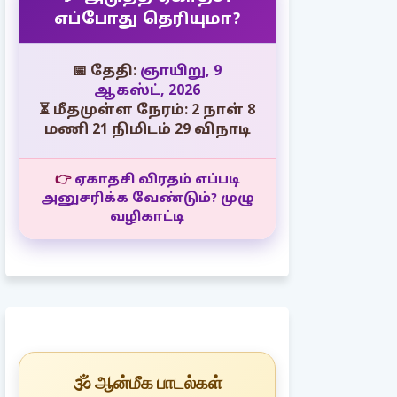
எப்போது தெரியுமா?
📅 தேதி:
ஞாயிறு, 9
ஆகஸ்ட், 2026
⏳ மீதமுள்ள நேரம்: 2 நாள் 8
மணி 21 நிமிடம் 28 விநாடி
👉
ஏகாதசி விரதம் எப்படி
அனுசரிக்க வேண்டும்? முழு
வழிகாட்டி
🕉️ ஆன்மீக பாடல்கள்