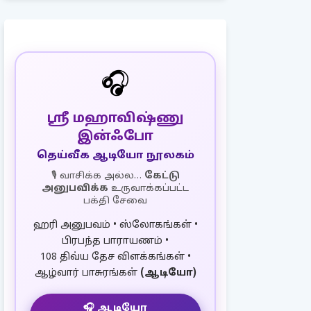
🎧
ஸ்ரீ மஹாவிஷ்ணு
இன்ஃபோ
தெய்வீக ஆடியோ நூலகம்
🎙️ வாசிக்க அல்ல…
கேட்டு
அனுபவிக்க
உருவாக்கப்பட்ட
பக்தி சேவை
ஹரி அனுபவம் • ஸ்லோகங்கள் •
பிரபந்த பாராயணம் •
108 திவ்ய தேச விளக்கங்கள் •
ஆழ்வார் பாசுரங்கள்
(ஆடியோ)
🎧 ஆடியோ