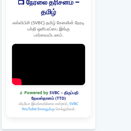
📺 நேரலை தரிசனம் –
தமிழ்
எஸ்விபிசி (SVBC) தமிழ் சேனலின் நேரடி
பக்தி ஒளிபரப்பை இங்கு
பார்வையிடலாம்.
📡
Powered by
SVBC – திருப்பதி
தேவஸ்தானம் (TTD)
வீடியோ இயங்கவில்லை என்றால்,
SVBC
YouTube சேனலுக்கு
செல்லுங்கள்.