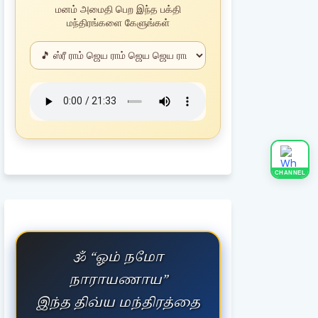
மனம் அமைதி பெற இந்த பக்தி
மந்திரங்களை கேளுங்கள்
CHANNEL
🕉️ “ஓம் நமோ
நாராயணாய”
இந்த திவ்ய மந்திரத்தை