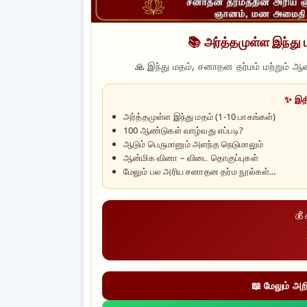
📚 அர்த்தமுள்ள இந்து 
🙏 இந்து மதம், சனாதன தர்மம் மற்றும் ஆ
✨ இதி
அர்த்தமுள்ள இந்து மதம் (1-10 பாகங்கள்)
100 ஆண்டுகள் வாழ்வது எப்படி?
ஆடும் பெருமானும் அளந்த நெடுமாலும்
ஆன்மிக வினா – விடை தொகுப்புகள்
மேலும் பல அரிய சனாதன தர்ம நூல்கள்...
💰 
📖 மேலும் அற