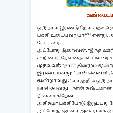
உண்மையான
ஒரு நாள் இரண்டு தேவதைகளுக்
பக்தி உடையவர் யார்?" என்று
கேட்டனர்.
அப்போது இறைவன், “இந்த ஊரில்
கூறினார். தேவதைகள் பலரை சந்
முதலவர்:
"நான் தினமும் மூன்
இரண்டாவது:
"நான் வெள்ளி, ச
மூன்றாவது:
"வாரத்தில் ஒரு ந
நான்காவது:
"நான் கஷ்டமான 
நினைக்கிறேன்."
அதிகமா பக்தியோடு இருப்பது
அப்போது ஒருவர் அவசரமாக ஓட