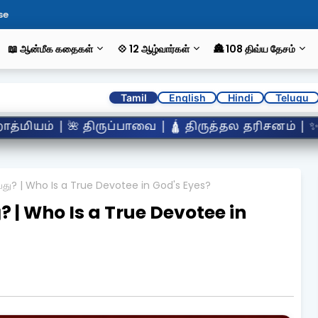
se
📖 ஆன்மீக கதைகள்
💠 12 ஆழ்வார்கள்
🏯 108 திவ்ய தேசம்
Tamil
English
Hindi
Telugu
 திருத்தல தரிசனம் | ✨ அற்புத நிகழ்வுகள் | 👣 வை
து? | Who Is a True Devotee in God's Eyes?
? | Who Is a True Devotee in