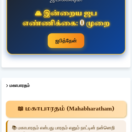
🙏 இன்றைய ஜப
0
எண்ணிக்கை:
முறை
ஜபித்தேன்
மகாபாரதம்
📖 மகாபாரதம் (Mahabharatham)
📚 மகாபாரதம் என்பது பாரதம் எனும் நாட்டின் நன்னெறி