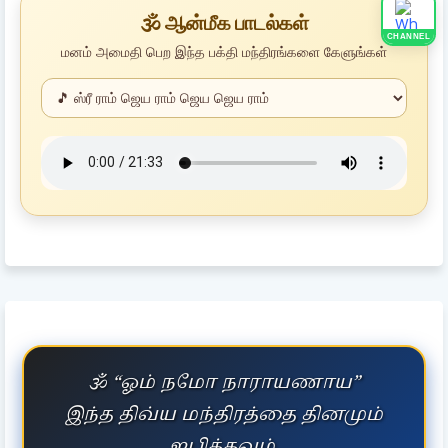
🕉️ ஆன்மீக பாடல்கள்
CHANNEL
மனம் அமைதி பெற இந்த பக்தி மந்திரங்களை கேளுங்கள்
🕉️ “ஓம் நமோ நாராயணாய”
இந்த திவ்ய மந்திரத்தை தினமும்
ஜபிக்கவும்.