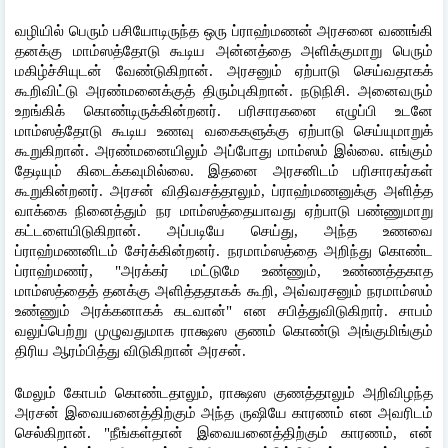
வழியில் பெரும் பசியோடிருந்த ஒரு ப்ராஹ்மணன் அரசனை வணங்கி 
தனக்கு மாம்ஸத்தோடு கூடிய அன்னத்தை அளிக்குமாறு பெரும் 
மகிழ்ச்சியுடன் வேண்டுகிறான். அரசனும் ஏற்பாடு செய்வதாகக் 
கூறிவிட்டு அரண்மனைக்குத் திரும்புகிறான். நடுநிசி. அனைவரும் 
உறங்கிக் கொண்டிருக்கின்றனர். பரிசாரகனை எழுப்பி உடனே 
மாம்ஸத்தோடு கூடிய உணவு வகைகளுக்கு ஏற்பாடு செய்யுமாறுக் 
கூறுகிறான். அரண்மனையிலும் அப்போது மாம்ஸம் இல்லை. எங்கும் 
தேடியும் கிடைக்கவுமில்லை. இதனை அரசனிடம் பரிசாரகர்கள் 
கூறுகின்றனர். அரசன் விதிவசத்தாலும், ப்ராஹ்மணனுக்கு அளித்த 
வாக்கை நினைத்தும் நர மாம்ஸத்தையாவது ஏற்பாடு பண்ணுமாறு 
கட்டளையிடுகிறான். அப்படியே செய்து, அந்த உணவை 
ப்ராஹ்மணனிடம் சேர்க்கின்றனர். நரமாம்ஸத்தை அறிந்து கொண்ட 
ப்ராஹ்மணர், "அரக்கர் மட்டுமே உண்ணும், உண்ணத்தகாத 
மாம்ஸத்தைத் தனக்கு அளித்ததாகக் கூறி, அவ்வரசனும் நரமாம்ஸம் 
உண்ணும் அரக்கனாகக் கடவான்" என சபித்துவிடுகிறார். சாபம் 
வலுப்பெற்று முழுவதுமாக ராக்ஷஸ குணம் கொண்டு அங்குமிங்கும் 
திரிய ஆரம்பித்து விடுகிறான் அரசன்.
மேலும் கோபம் கொண்டதாலும், ராக்ஷஸ குணத்தாலும் அறிவிழந்த 
அரசன் இவையனைத்திற்கும் அந்த ருஷியே காரணம் என அவரிடம் 
செல்கிறான். "நீங்கள்தான் இவையனைத்திற்கும் காரணம், என் 