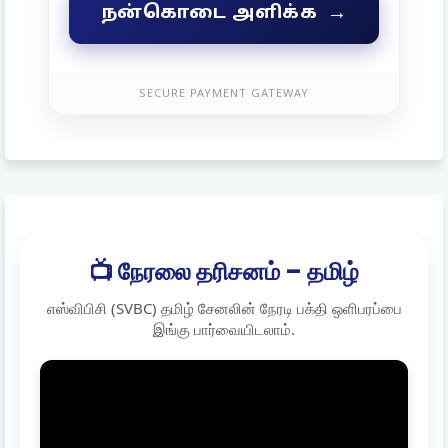
→
நன்கொடை அளிக்க
SECURE PAYMENT GATEWAY
📺 நேரலை தரிசனம் – தமிழ்
எஸ்விபிசி (SVBC) தமிழ் சேனலின் நேரடி பக்தி ஒளிபரப்பை
இங்கு பார்வையிடலாம்.