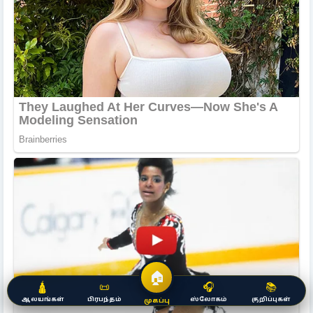
🏠
🛕
📜
🎧
📚
ஆலயங்கள்
பிரபந்தம்
ஸ்லோகம்
குறிப்புகள்
முகப்பு