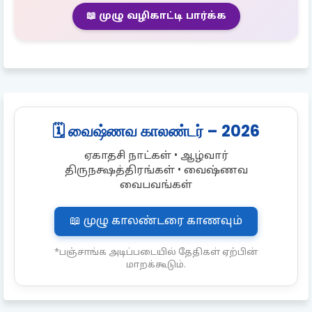
📖 முழு வழிகாட்டி பார்க்க
🗓️ வைஷ்ணவ காலண்டர் – 2026
ஏகாதசி நாட்கள் • ஆழ்வார்
திருநக்ஷத்திரங்கள் • வைஷ்ணவ
வைபவங்கள்
📖 முழு காலண்டரை காணவும்
*பஞ்சாங்க அடிப்படையில் தேதிகள் ஏற்பின்
மாறக்கூடும்.