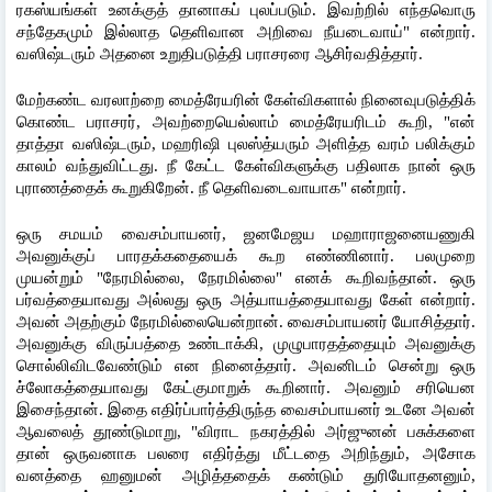
ரகஸ்யங்கள் உனக்குத் தானாகப் புலப்படும். இவற்றில் எந்தவொரு 
சந்தேகமும் இல்லாத தெளிவான அறிவை நீயடைவாய்" என்றார். 
வஸிஷ்டரும் அதனை உறுதிபடுத்தி பராசரரை ஆசிர்வதித்தார்.
மேற்கண்ட வரலாற்றை மைத்ரேயரின் கேள்விகளால் நினைவுபடுத்திக் 
கொண்ட பராசரர், அவற்றையெல்லாம் மைத்ரேயரிடம் கூறி, "என் 
தாத்தா வஸிஷ்டரும், மஹரிஷி புலஸ்த்யரும் அளித்த வரம் பலிக்கும் 
காலம் வந்துவிட்டது. நீ கேட்ட கேள்விகளுக்கு பதிலாக நான் ஒரு 
புராணத்தைக் கூறுகிறேன். நீ தெளிவடைவாயாக" என்றார்.
ஒரு சமயம் வைசம்பாயனர், ஜனமேஜய மஹாராஜனையணுகி 
அவனுக்குப் பாரதக்கதையைக் கூற எண்ணினார். பலமுறை 
முயன்றும் "நேரமில்லை, நேரமில்லை" எனக் கூறிவந்தான். ஒரு 
பர்வத்தையாவது அல்லது ஒரு அத்யாயத்தையாவது கேள் என்றார். 
அவன் அதற்கும் நேரமில்லையென்றான். வைசம்பாயனர் யோசித்தார். 
அவனுக்கு விருப்பத்தை உண்டாக்கி, முழுபாரதத்தையும் அவனுக்கு 
சொல்லிவிடவேண்டும் என நினைத்தார். அவனிடம் சென்று ஒரு 
ச்லோகத்தையாவது கேட்குமாறுக் கூறினார். அவனும் சரியென 
இசைந்தான். இதை எதிர்ப்பார்த்திருந்த வைசம்பாயனர் உடனே அவன் 
ஆவலைத் தூண்டுமாறு, "விராட நகரத்தில் அர்ஜுனன் பசுக்களை 
தான் ஒருவனாக பலரை எதிர்த்து மீட்டதை அறிந்தும், அசோக 
வனத்தை ஹனுமன் அழித்ததைக் கண்டும் துரியோதனனும், 