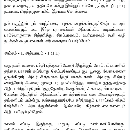
நடைமுறைக்கு சாத்தியமே என்று இன்னும் எல்லோருக்கும் புரியும்படி 
நயமாக, பிடித்தமுறையில், இதமாக சொல்பவை.
நம் மதத்தில் நம் வாழ்க்கை, பழக்க வழக்கங்களுக்கேற்ப கடவுள் 
வடிவங்களும் பல. இந்த புராணங்கள் அப்படிப்பட்ட வடிவங்களை 
பரம்பொருளாக சித்தரித்து, சிறப்பாகவும், உயர்வாகவும் கூறி வழி 
நடத்தக் கூடியவைகள். சரி கதையைப் பார்ப்போம்.
அம்சம் - 1, அத்யாயம் - 1 (1.1)
ஒரு நாள் காலை, புத்தி புத்துணர்வோடு இருக்கும் நேரம். வ்யாஸரின் 
தந்தை பராசரர் அப்போது செய்யவேண்டிய ஜப, பூஜை, வேலைகளை 
முடிக்கிறார். அவர் சித்தமாக இருப்பதைக் கண்ட அவரது சிஷ்யர் 
மைத்ரேயர் அவரை முறைப்படி நமஸ்கரித்து, பரமாத்ம தத்துவத்தை 
அறிய விரும்புகிறார்."குருதேவரே, வேதங்கள், சிக்ஷை, வ்யாகரணம் 
போன்ற அவற்றின் அங்கங்கள், ஸாஸ்த்ரங்கள் என அனைத்தையும் 
தங்களிடம் பயின்று, தங்களருளாலேயே கற்றோரும் பாராட்டும் விதம் 
தேர்ச்சியும் அடைந்துள்ளேன். இவ்வாறே கீழ்கண்டவைகளையும் 
அறிய விரும்புகிறேன்.
உலகம் எப்படி இருந்தது, மறுபடி எப்படி உண்டாகப்போகிறது, 
எதிலிருந்து உண்டாகிறது, எப்படி நிலை பெறுகிறது, எங்கு மறுபடி 