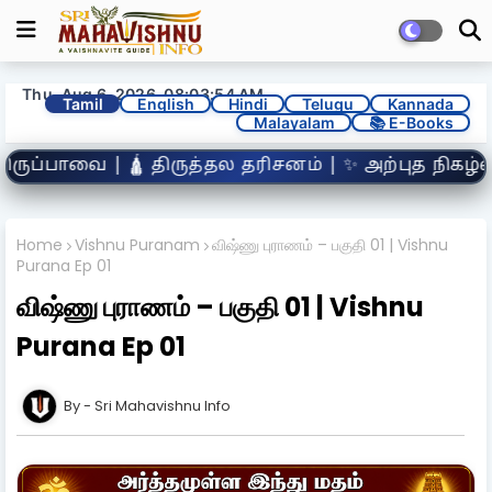
Thu, Aug 6, 2026, 08:03:56 AM
Tamil
English
Hindi
Telugu
Kannada
Malayalam
📚 E-Books
சனம் | ✨ அற்புத நிகழ்வுகள் | 👣 வைஷ்ணவ ஆச்சாரியர
Home
Vishnu Puranam
விஷ்ணு புராணம் – பகுதி 01 | Vishnu
Purana Ep 01
விஷ்ணு புராணம் – பகுதி 01 | Vishnu
Purana Ep 01
Sri Mahavishnu Info