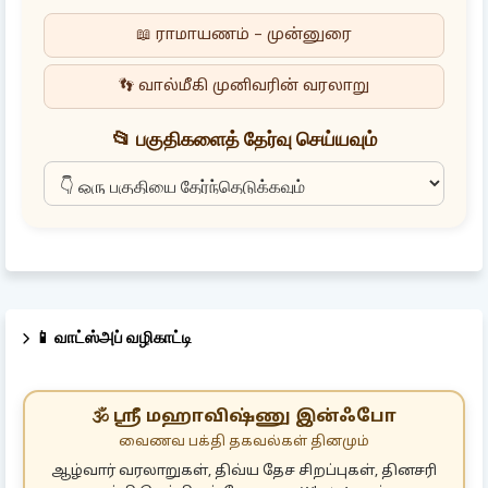
📖 ராமாயணம் – முன்னுரை
👣 வால்மீகி முனிவரின் வரலாறு
📂 பகுதிகளைத் தேர்வு செய்யவும்
📱 வாட்ஸ்அப் வழிகாட்டி
🕉️ ஸ்ரீ மஹாவிஷ்ணு இன்ஃபோ
வைணவ பக்தி தகவல்கள் தினமும்
ஆழ்வார் வரலாறுகள், திவ்ய தேச சிறப்புகள், தினசரி