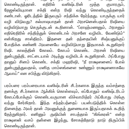
கொண்டிருந்தான். எதிரில் வஸிஷ்டரின் மூத்த குமாரரும், 
தேஜஸ்வியுமான சக்தி என்ற ரிஷி வந்து கொண்டிருந்ததைக் 
கண்டான். ஓரிடத்தில் இருவரும் சந்திக்க நேர்ந்தது. யாருக்கு யார் 
வழி விடுவது? கல்மாஷபாதன் தான் அரசனென்பதால் ரிஷியை 
வழிவிடுமாறு செருக்குடன் கூறினான். "ப்ராஹ்மணனும், அரசனும் 
எதிரெதிரில் சந்தித்துக் கொண்டால் அரசனே வழிவிட வேண்டும்" 
என்கிறது சாஸ்திரம். இதனை தன் தந்தையின் சிஷ்யனுக்குப் 
போதிக்க எண்ணி அவனையே வழிவிடுமாறு இதமாகக் கூறுகிறார் 
ரிஷி. காலத்தின் கோலம். கோபம் கொண்ட அரசன் ரிஷியை 
துன்புறுத்தி, சாட்டையால் அடித்து வழிவிடக் கூறுகிறான். அப்போது 
தானும் சினம் கொண்ட சக்தி மஹரிஷி, "நீ ராக்ஷஸனைப் போல் 
துன்புறுத்துவதால், மனித மாம்ஸங்களை உண்ணும் ராக்ஷஸனாகவே 
ஆவாய்" என சபித்து விடுகிறார்.
பரம்பரை பரம்பரையாக வஸிஷ்டரின் சீடர்களாக இருந்த வம்சத்தை 
தனக்கு சீடர்களாக ஆக்கிக் கொள்ளவும், எப்போதும் வஸிஷ்டரிடம் 
கோபப்போக்கும் கொண்டவருமான விச்வாமித்ரர் அப்போது அங்கு 
வந்து சேர்கிறார். இந்த சந்தர்பத்தைப் பயன்படுத்திக் கொள்ள 
நினைத்த அவர் தான் அவனுக்குத் துணையாக இருப்பதாகக் கூறித் 
தேற்றுகிறார். எனினும் ருஷியின் சாபத்தால் "கிங்கரன்" என்ற 
ராக்ஷஸன் வசம் தன்னை இழந்து, சோகத்தோடு நாடு திரும்பிக் 
கொண்டிருந்தான்.