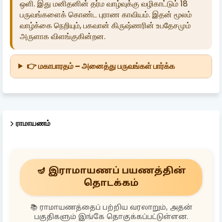
ஒளி. இது மனிதனின் தர்ம வாழ்வுக்கு வழிகாட்டும் 18
பருவங்களைக் கொண்ட புராண காவியம். இதன் மூலம்
வாழ்க்கை நெறியும், பகவான் கிருஷ்ணரின் உபதேசமும்
அருளாக விளங்குகின்றன.
👉 மகாபாரதம் – அனைத்து பருவங்கள் பார்க்க
ராமாயணம்
🪔 இராமாயணப் பயணத்தின்
தொடக்கம்
📚 ராமாயணத்தைப் பற்றிய வரலாறும், அதன்
பகுதிகளும் இங்கே தொகுக்கப்பட்டுள்ளன.