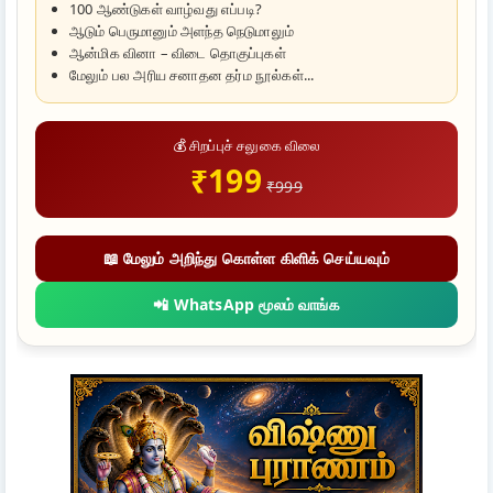
100 ஆண்டுகள் வாழ்வது எப்படி?
ஆடும் பெருமானும் அளந்த நெடுமாலும்
ஆன்மிக வினா – விடை தொகுப்புகள்
மேலும் பல அரிய சனாதன தர்ம நூல்கள்...
💰 சிறப்புச் சலுகை விலை
₹199
₹999
📖 மேலும் அறிந்து கொள்ள கிளிக் செய்யவும்
📲 WhatsApp மூலம் வாங்க