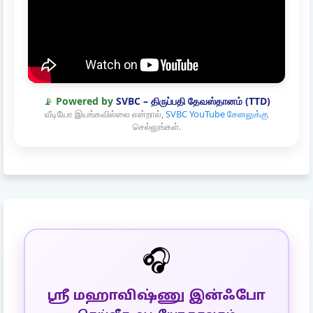
📡
Powered by
SVBC – திருப்பதி தேவஸ்தானம் (TTD)
வீடியோ இயங்கவில்லை என்றால்,
SVBC YouTube சேனலுக்கு
செல்லுங்கள்.
🎧
ஸ்ரீ மஹாவிஷ்ணு இன்ஃபோ