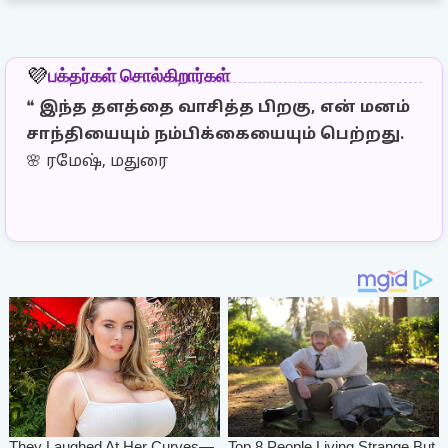
பக்தர்கள் சொல்கிறார்கள்
💜
❝
இந்த தளத்தை வாசித்த பிறகு, என் மனம்
❝
இ
சாந்தியையும் நம்பிக்கையையும் பெற்றது.
தெ
🌸 ரமேஷ், மதுரை
இர
🌼 