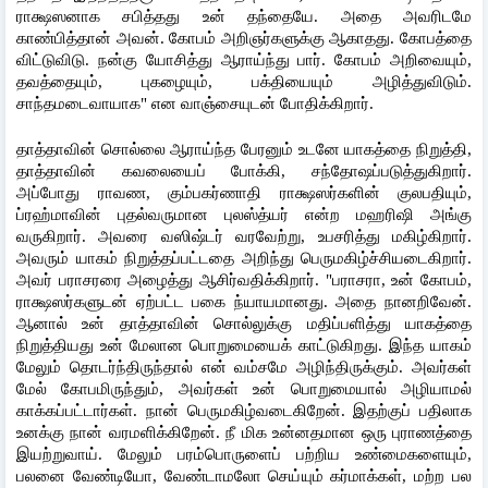
ராக்ஷஸனாக சபித்தது உன் தந்தையே. அதை அவரிடமே 
காண்பித்தான் அவன். கோபம் அறிஞர்களுக்கு ஆகாதது. கோபத்தை 
விட்டுவிடு. நன்கு யோசித்து ஆராய்ந்து பார். கோபம் அறிவையும், 
தவத்தையும், புகழையும், பக்தியையும் அழித்துவிடும். 
சாந்தமடைவாயாக" என வாஞ்சையுடன் போதிக்கிறார்.
தாத்தாவின் சொல்லை ஆராய்ந்த பேரனும் உடனே யாகத்தை நிறுத்தி, 
தாத்தாவின் கவலையைப் போக்கி, சந்தோஷப்படுத்துகிறார். 
அப்போது ராவண, கும்பகர்ணாதி ராக்ஷஸர்களின் குலபதியும், 
ப்ரஹ்மாவின் புதல்வருமான புலஸ்த்யர் என்ற மஹரிஷி அங்கு 
வருகிறார். அவரை வஸிஷ்டர் வரவேற்று, உபசரித்து மகிழ்கிறார். 
அவரும் யாகம் நிறுத்தப்பட்டதை அறிந்து பெருமகிழ்ச்சியடைகிறார். 
அவர் பராசரரை அழைத்து ஆசிர்வதிக்கிறார். "பராசரா, உன் கோபம், 
ராக்ஷஸர்களுடன் ஏற்பட்ட பகை ந்யாயமானது. அதை நானறிவேன். 
ஆனால் உன் தாத்தாவின் சொல்லுக்கு மதிப்பளித்து யாகத்தை 
நிறுத்தியது உன் மேலான பொறுமையைக் காட்டுகிறது. இந்த யாகம் 
மேலும் தொடர்ந்திருந்தால் என் வம்சமே அழிந்திருக்கும். அவர்கள் 
மேல் கோபமிருந்தும், அவர்கள் உன் பொறுமையால் அழியாமல் 
காக்கப்பட்டார்கள். நான் பெருமகிழ்வடைகிறேன். இதற்குப் பதிலாக 
உனக்கு நான் வரமளிக்கிறேன். நீ மிக உன்னதமான ஒரு புராணத்தை 
இயற்றுவாய். மேலும் பரம்பொருளைப் பற்றிய உண்மைகளையும், 
பலனை வேண்டியோ, வேண்டாமலோ செய்யும் கர்மாக்கள், மற்ற பல 