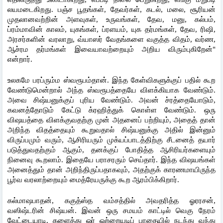
லயமடைகிறது. பஞ்ச பூதங்கள், தேவர்கள், கடல், மலை, சூரியன் 
முதலானவற்றின் அளவுகள், உருவங்கள், தேவ, மனு, கல்பம், 
ப்ரம்மாவின் காலம், யுகங்கள், ப்ரளயம், யுக தர்மங்கள், தேவ, ரிஷி, 
அரசர்களின் வரலாறு, வ்யாஸர் வேதங்களை வகுத்த விதம், வர்ண, 
ஆச்ரம தர்மங்கள் இவையாவற்றையும் அறிய விரும்புகிறேன்" 
என்றார்.
உலகமே பரப்ரும்ம ஸ்வரூபம்தான். இந்த கேள்விகளுக்குப் பதில் கூற 
வேண்டுமென்றால் அந்த ஸ்வரூபத்தையே விளக்கியாக வேண்டும். 
அவை சிஷ்யனுக்குப் புரிய வேண்டும். அவன் ச்ரத்தையோடும், 
கவனத்தோடும் கேட்டு க்ரஹித்துக் கொள்ள வேண்டும். ஒரு 
விஷயத்தை விளக்குவதற்கு முன் அதனைப் பற்றியும், அதைத் தான் 
அறிந்த விதத்தையும் கூறுவதால் சிஷ்யனுக்கு அதில் இன்னும் 
விருப்பமும் வரும், ஆசிரியரும் முக்யப்பாடத்திற்கு சீடனைத் தயார் 
படுத்துவதற்கும் ஆகும், தனக்குப் போதித்த ஆசிரியர்களையும் 
நினைவு கூறலாம். இதையே பராசரரும் செய்தார். இந்த விஷயங்கள் 
அனைத்தும் தான் அறிந்திருப்பதாகவும், அதற்குக் காரணமாயிருந்த 
பூர்வ வரலாற்றையும் மைத்ரேயருக்கு கூற ஆரம்பிக்கிறார்.
கல்மாஷபாதன், ககுத்ஸ்த வம்சத்தில் அவதரித்த ஓரரசன், 
வஸிஷ்டரின் சிஷ்யன். இவன் ஒரு சமயம் காட்டில் வெகு நேரம் 
வேட்டையாடி, களைத்து ஓர் ஒற்றையடிப் பாதையில் நடந்து வந்து 