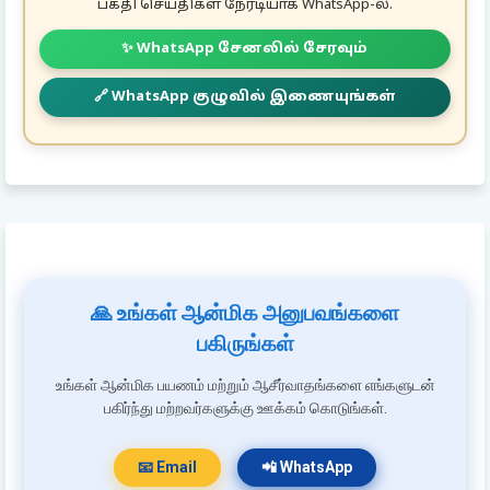
பக்தி செய்திகள் நேரடியாக WhatsApp-ல்.
✨ WhatsApp சேனலில் சேரவும்
🔗 WhatsApp குழுவில் இணையுங்கள்
🙏 உங்கள் ஆன்மிக அனுபவங்களை
பகிருங்கள்
உங்கள் ஆன்மிக பயணம் மற்றும் ஆசீர்வாதங்களை எங்களுடன்
பகிர்ந்து மற்றவர்களுக்கு ஊக்கம் கொடுங்கள்.
📧 Email
📲 WhatsApp