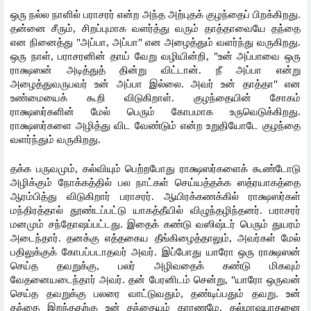
ஒரு நல்ல நாளில் பராசரர் என்ற அந்த அற்புதக் குழந்தைப் பிறக்கிறது. 
தன்னை சீரும், சிறப்புமாக வளர்த்து வரும் தாத்தாவையே தந்தை 
என நினைத்து "அப்பா, அப்பா" என அழைத்தும் வளர்ந்து வருகிறது. 
ஒரு நாள், பராசரனின் தாய் வேறு வழியின்றி, "உன் அப்பாவை ஒரு 
ராக்ஷஸன் அடித்துத் தின்று விட்டான். நீ அப்பா என்று 
அழைத்துவருபவர் உன் அப்பா இல்லை. அவர் உன் தாத்தா" என 
உண்மையைக் கூறி விடுகிறாள். குழந்தையின் சோகம் 
ராக்ஷஸர்களின் மேல் பெரும் கோபமாக உருவெடுக்கிறது. 
ராக்ஷஸர்களை அழித்து விட வேண்டும் என்ற உறுதியோடே குழந்தை 
வளர்ந்தும் வருகிறது.
தக்க பருவமும், கல்வியும் பெற்றபோது ராக்ஷஸர்களைக் கூண்டோடு 
அழிக்கும் நோக்கத்தில் பல நாட்கள் செய்யத்தக்க ஸத்ரயாகத்தை 
ஆரம்பித்து விடுகிறார் பராசரர். ஆயிரக்கணக்கில் ராக்ஷஸர்கள் 
மந்திரத்தால் தூண்டப்பட்டு யாகத்தீயில் விழுந்தழிந்தனர். பராசரர் 
மனமும் சந்தோஷப்பட்டது. இதைக் கண்டு வஸிஷ்டர் பெரும் துயரம் 
அடைந்தார். தனக்கு எத்தகைய தீங்கிழைத்தாலும், அவர்கள் மேல் 
பதிலுக்குக் கோபப்படாதவர் அவர். இப்போது யாரோ ஒரு ராக்ஷஸன் 
செய்த தவறுக்கு, பலர் அழிவதைக் கண்டு மிகவும் 
வேதனையடைந்தார் அவர். தன் பேரனிடம் சென்று, "யாரோ ஒருவன் 
செய்த தவறுக்கு பலரை வாட்டுவதும், தண்டிப்பதும் தவறு. உன் 
தந்தை இறந்ததற்கு உன் தந்தையும் காரணமே. கல்மாஷபாதனை 