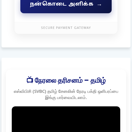
→
நன்கொடை அளிக்க
SECURE PAYMENT GATEWAY
📺 நேரலை தரிசனம் – தமிழ்
எஸ்விபிசி (SVBC) தமிழ் சேனலின் நேரடி பக்தி ஒளிபரப்பை
இங்கு பார்வையிடலாம்.