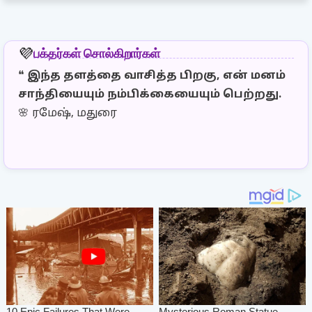
பக்தர்கள் சொல்கிறார்கள்
💜
❝
இந்த தளத்தை வாசித்த பிறகு, என் மனம்
❝
இ
சாந்தியையும் நம்பிக்கையையும் பெற்றது.
தெ
🌸 ரமேஷ், மதுரை
இர
🌼 