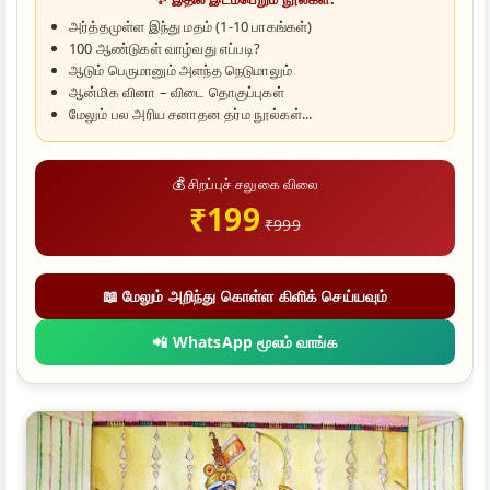
அர்த்தமுள்ள இந்து மதம் (1-10 பாகங்கள்)
100 ஆண்டுகள் வாழ்வது எப்படி?
ஆடும் பெருமானும் அளந்த நெடுமாலும்
ஆன்மிக வினா – விடை தொகுப்புகள்
மேலும் பல அரிய சனாதன தர்ம நூல்கள்...
💰 சிறப்புச் சலுகை விலை
₹199
₹999
📖 மேலும் அறிந்து கொள்ள கிளிக் செய்யவும்
📲 WhatsApp மூலம் வாங்க