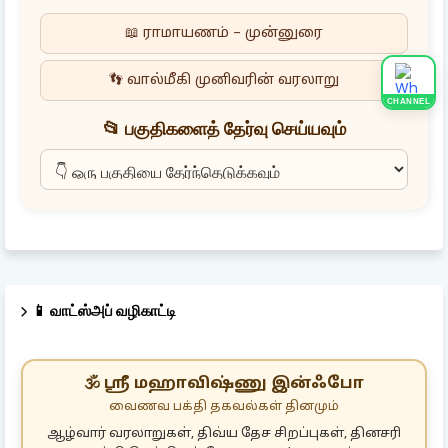
📖 ராமாயணம் – முன்னுரை
👣 வால்மீகி முனிவரின் வரலாறு
CHANNEL
📂 பகுதிகளைத் தேர்வு செய்யவும்
📱 வாட்ஸ்அப் வழிகாட்டி
🕉️ ஸ்ரீ மஹாவிஷ்ணு இன்ஃபோ
வைணவ பக்தி தகவல்கள் தினமும்
ஆழ்வார் வரலாறுகள், திவ்ய தேச சிறப்புகள், தினசரி