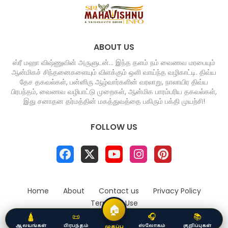
ABOUT US
ஸ்ரீ மஹா விஷ்ணுவின் அருளுடன்... இந்த தளம் நம் வைணவ மரபையும்
ஆன்மிகச் சிந்தனைகளையும் விளக்கும் ஒளி வாய்ந்த வழிகாட்டி. திவ்ய
தேச தகவல்கள், பன்னிரு ஆழ்வார்களின் வரலாறு, நாலாயிர திவ்ய
பிரபந்தம், வைணவ வழிபாட்டு முறைகள், ஆன்மிக பாரம்பரிய தகவல்கள்,
இது சனாதன தர்மத்தின் மகத்துவத்தை பகிரும் பக்தி முயற்சி!
FOLLOW US
Home
About
Contact us
Privacy Policy
Terms of Use
🏠
©
2026
Sri Mahavishnu Info
All Rights Reserved.
🛕
📜
🎧
📚
ஆலயங்கள்
பிரபந்தம்
ஸ்லோகம்
குறிப்புகள்
முகப்பு