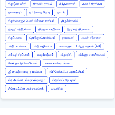
கிருஷ்ண பக்தி
கோவில் தகவல்
சிந்தனைகள்
சுவாமி தேசிகன்
தசாவதாரம்
தமிழ் மாத சிறப்பு
தாயார்
திருக்கோளூர் பெண் பிள்ளை ரகசியம்
திருக்கோவில்
திருநட்சத்திரங்கள்
திருநாம மஹிமை
திருப்பதி திருமலை
திருப்பாவை
தெரிந்து கொள்வோம்
நாமாவளி
பகவத் சிந்தனை
பக்தி பாடல்கள்
பக்தி வழிகாட்டி
மகாபாரதம் – 1. ஆதி பருவம் (49)
மார்கழி சிறப்புகள்
யக்ஷ ப்ரஷ்னம்
விதுரநீதி
விஷ்ணு சஹஸ்ரநாமம்
வெளிநாட்டு கோயில்கள்
வைணவ அடியார்கள்
ஶ்ரீ வைஷ்ணவ குரு பரம்பரை
ஸ்ரீ வெங்கடேச மஹாத்மியம்
ஸ்ரீ வெங்கடேஸ்வரா சுப்ரபாதம்
ஸ்ரீரங்கம் சிறப்புகள்
ஸ்லோகத்தின் மகத்துவங்கள்
ஹயக்ரீவர்