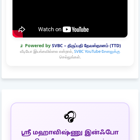
📡
Powered by
SVBC – திருப்பதி தேவஸ்தானம் (TTD)
வீடியோ இயங்கவில்லை என்றால்,
SVBC YouTube சேனலுக்கு
செல்லுங்கள்.
🎧
ஸ்ரீ மஹாவிஷ்ணு இன்ஃபோ