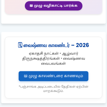
📖 முழு வழிகாட்டி பார்க்க
🗓️ வைஷ்ணவ காலண்டர் – 2026
ஏகாதசி நாட்கள் • ஆழ்வார்
திருநக்ஷத்திரங்கள் • வைஷ்ணவ
வைபவங்கள்
📖 முழு காலண்டரை காணவும்
*பஞ்சாங்க அடிப்படையில் தேதிகள் ஏற்பின்
மாறக்கூடும்.