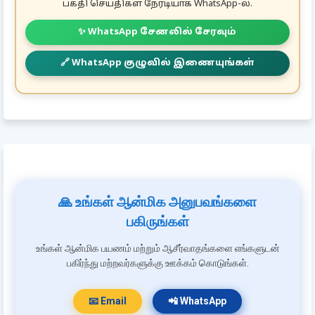
பக்தி செய்திகள் நேரடியாக WhatsApp-ல்.
✨ WhatsApp சேனலில் சேரவும்
🔗 WhatsApp குழுவில் இணையுங்கள்
🙏 உங்கள் ஆன்மிக அனுபவங்களை
பகிருங்கள்
உங்கள் ஆன்மிக பயணம் மற்றும் ஆசீர்வாதங்களை எங்களுடன்
பகிர்ந்து மற்றவர்களுக்கு ஊக்கம் கொடுங்கள்.
📧 Email
📲 WhatsApp