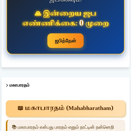
🙏 இன்றைய ஜப
0
எண்ணிக்கை:
முறை
ஜபித்தேன்
மகாபாரதம்
📖 மகாபாரதம் (Mahabharatham)
📚 மகாபாரதம் என்பது பாரதம் எனும் நாட்டின் நன்னெறி