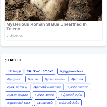
LABELS
108 போற்றி
Sri Lanka Temples
அறிந்து கொள்வோம்
அற்புதங்கள்
அஷ்டகம்
ஆசார்ய வைபவம்
ஆண்டாள்
ஆண்டாள் சிறப்பு
ஆத்மாவின் பயண கதை
ஆன்மீக கதைகள்
ஆன்மீக சந்தேகம்
ஆன்மீக பரிகாரம்
ஆழ்வார்கள் சிறப்பு
ஏழுமலையான் கதை
கருட புராணம்
காஞ்சிபுரம் சிறப்பு