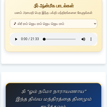
🕉️ ஆன்மீக பாடல்கள்
மனம் அமைதி பெற இந்த பக்தி மந்திரங்களை கேளுங்கள்
🕉️ “ஓம் நமோ நாராயணாய”
இந்த திவ்ய மந்திரத்தை தினமும்
ஜபிக்கவும்.