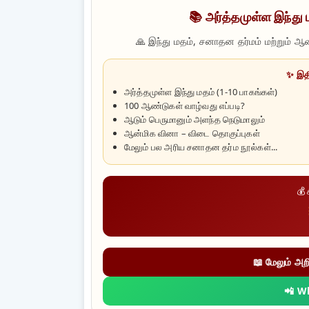
📚 அர்த்தமுள்ள இந்து 
🙏 இந்து மதம், சனாதன தர்மம் மற்றும் ஆ
✨ இதி
அர்த்தமுள்ள இந்து மதம் (1-10 பாகங்கள்)
100 ஆண்டுகள் வாழ்வது எப்படி?
ஆடும் பெருமானும் அளந்த நெடுமாலும்
ஆன்மிக வினா – விடை தொகுப்புகள்
மேலும் பல அரிய சனாதன தர்ம நூல்கள்...
💰 
📖 மேலும் அற
📲 W