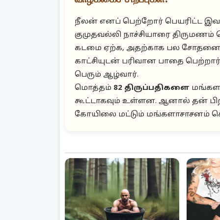
நீலன் எனப் பெற்றோர் பெயரிட்ட இவர
குமுதவல்லி நாச்சியாரை திருமணம் 
கடமை ஏற்க, அதற்காக பல சோதனைக
காட்சியுடன் பரிவான பாதை பெற்றார
பெரும் ஆழ்வார்.
மொத்தம்
82 திருப்பதிகளை
மங்களாச
கூட்டாகவும் உள்ளன. ஆனால் தன் ப
கோயிலை மட்டும் மங்களாசாசனம் செ