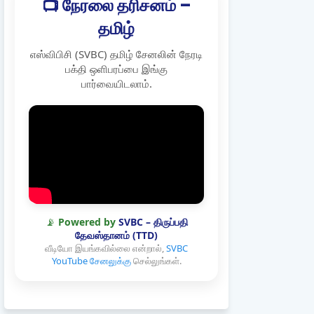
📺 நேரலை தரிசனம் –
தமிழ்
எஸ்விபிசி (SVBC) தமிழ் சேனலின் நேரடி
பக்தி ஒளிபரப்பை இங்கு
பார்வையிடலாம்.
📡
Powered by
SVBC – திருப்பதி
தேவஸ்தானம் (TTD)
வீடியோ இயங்கவில்லை என்றால்,
SVBC
YouTube சேனலுக்கு
செல்லுங்கள்.