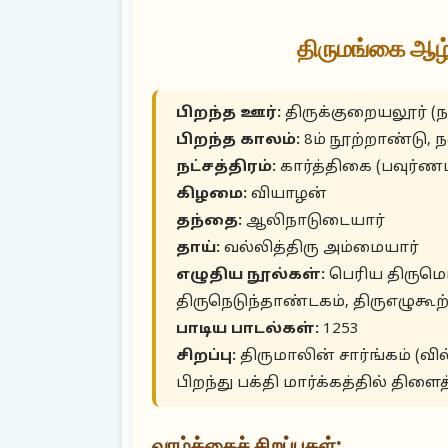
திருமங்கை ஆழ்
பிறந்த ஊர்:
திருக்குறையலூர் (நா
பிறந்த காலம்:
8ம் நூற்றாண்டு, 
நட்சத்திரம்:
கார்த்திகை (பவுர்ணம
கிழமை:
வியாழன்
தந்தை:
ஆலிநாடுடையார்
தாய்:
வல்லித்திரு அம்மையார்
எழுதிய நூல்கள்:
பெரிய திருமொழ
திருநெடுந்தாண்டகம், திருஎழுகூற்
பாடிய பாடல்கள்:
1253
சிறப்பு:
திருமாலின் சார்ங்கம் (
பிறந்து பக்தி மார்க்கத்தில் திளைத
வாழ்க்கைச் சிறப்புகள்: