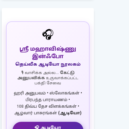
🎧
ஸ்ரீ மஹாவிஷ்ணு
இன்ஃபோ
தெய்வீக ஆடியோ நூலகம்
🎙️ வாசிக்க அல்ல…
கேட்டு
அனுபவிக்க
உருவாக்கப்பட்ட
பக்தி சேவை
ஹரி அனுபவம் • ஸ்லோகங்கள் •
பிரபந்த பாராயணம் •
108 திவ்ய தேச விளக்கங்கள் •
ஆழ்வார் பாசுரங்கள்
(ஆடியோ)
🎧 ஆடியோ