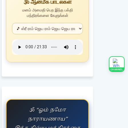
🕉️ ஆன்மீக பாடல்கள்
மனம் அமைதி பெற இந்த பக்தி
மந்திரங்களை கேளுங்கள்
CHANNEL
🕉️ “ஓம் நமோ
்கே உள்ள ஆன்மிக விளக்கங்கள் தெளிவாகவும்
நாராயணாய”
க்கின்றன.