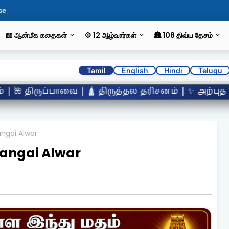
se
📖 ஆன்மீக கதைகள்
💠 12 ஆழ்வார்கள்
🏯 108 திவ்ய தேசம்
Tamil
English
Hindi
Telugu
ிசனம் | ✨ அற்புத நிகழ்வுகள் | 👣 வைஷ்ணவ ஆச்சாரி
angai Alwar
umangai Alwar