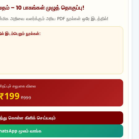
மதம் – 10 பாகங்கள் முழுத் தொகுப்பு!
ன்மிக அறிவை வளர்க்கும் அரிய PDF நூல்கள் ஒரே இடத்தில்!
ல் இடம்பெறும் நூல்கள்:
சிறப்புச் சலுகை விலை
₹199
₹999
ிந்து கொள்ள கிளிக் செய்யவும்
hatsApp மூலம் வாங்க