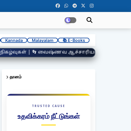
Kannada
Malayalam
📚 E-Books
யர்கள் | 🕉️ நாமஸ்மரணையின் மகிமை | 🎙️ பக்தி ஸ்ல
தானம்
TRUSTED CAUSE
உதவிக்கரம் நீட்டுங்கள்