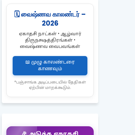
🗓️ வைஷ்ணவ காலண்டர் –
2026
ஏகாதசி நாட்கள் • ஆழ்வார்
திருநக்ஷத்திரங்கள் •
வைஷ்ணவ வைபவங்கள்
📖 முழு காலண்டரை
காணவும்
*பஞ்சாங்க அடிப்படையில் தேதிகள்
ஏற்பின் மாறக்கூடும்.
🎉 அடுத்த ஏகாதசி