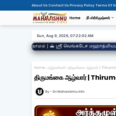
About Us
Contact Us
Privacy Policy
Terms Of U
Home
🕉️ ஸ்ரீகிருஷ்ணர்
Sun, Aug 9, 2026, 07:22:04 AM
கடேச மஹாத்மியம் | 🌺 திருப்பாவை | 🛕 திருத்தல தர
Home
ஆழ்வார்கள்
திருமங்கை ஆழ்வார் | Thirum
திருமங்கை ஆழ்வார் | Thir
Sri Mahavishnu Info