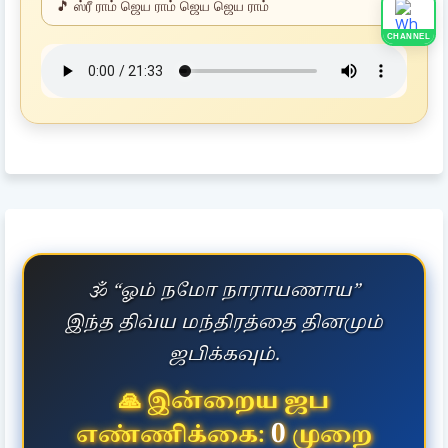
CHANNEL
🕉️ “ஓம் நமோ நாராயணாய”
இந்த திவ்ய மந்திரத்தை தினமும்
ஜபிக்கவும்.
🙏 இன்றைய ஜப
0
எண்ணிக்கை:
முறை