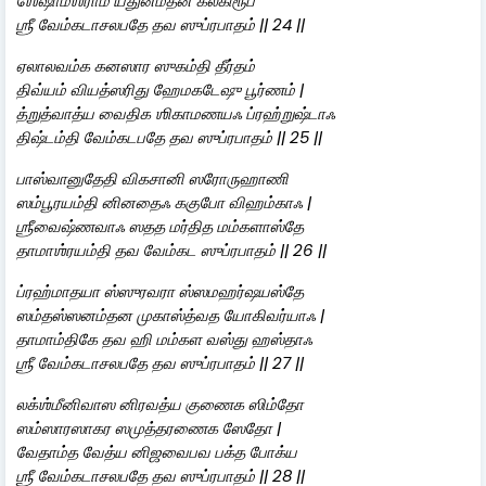
ஶேஷாம்ஶராம யதுனம்தன கல்கிரூப
ஶ்ரீ வேம்கடாசலபதே தவ ஸுப்ரபாதம் || 24 ||
ஏலாலவம்க கனஸார ஸுகம்தி தீர்தம்
திவ்யம் வியத்ஸரிது ஹேமகடேஷு பூர்ணம் |
த்றுத்வாத்ய வைதிக ஶிகாமணயஃ ப்ரஹ்றுஷ்டாஃ
திஷ்டம்தி வேம்கடபதே தவ ஸுப்ரபாதம் || 25 ||
பாஸ்வானுதேதி விகசானி ஸரோருஹாணி
ஸம்பூரயம்தி னினதைஃ ககுபோ விஹம்காஃ |
ஶ்ரீவைஷ்ணவாஃ ஸதத மர்தித மம்களாஸ்தே
தாமாஶ்ரயம்தி தவ வேம்கட ஸுப்ரபாதம் || 26 ||
ப்ரஹ்மாதயா ஸ்ஸுரவரா ஸ்ஸமஹர்ஷயஸ்தே
ஸம்தஸ்ஸனம்தன முகாஸ்த்வத யோகிவர்யாஃ |
தாமாம்திகே தவ ஹி மம்கள வஸ்து ஹஸ்தாஃ
ஶ்ரீ வேம்கடாசலபதே தவ ஸுப்ரபாதம் || 27 ||
லக்ஶ்மீனிவாஸ னிரவத்ய குணைக ஸிம்தோ
ஸம்ஸாரஸாகர ஸமுத்தரணைக ஸேதோ |
வேதாம்த வேத்ய னிஜவைபவ பக்த போக்ய
ஶ்ரீ வேம்கடாசலபதே தவ ஸுப்ரபாதம் || 28 ||