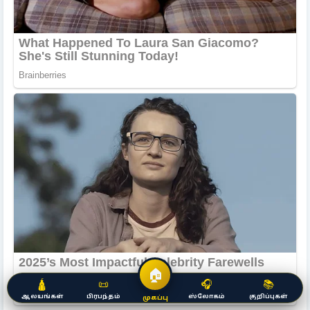
🏠
🛕
📜
🎧
📚
ஆலயங்கள்
பிரபந்தம்
ஸ்லோகம்
குறிப்புகள்
முகப்பு