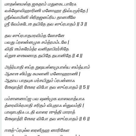
மாதஸ்ஸமஸ்த ஜகதாம் மதுகைடபாரேஃ
வக்ஷோவிஹாரிணி மனோஹர திவ்யமூர்தே |
ஶ்ரீஸ்வாமினி ஶ்ரிதஜனப்ரிய தானஶீலே
ஶ்ரீ வேம்கடேஶ தயிதே தவ ஸுப்ரபாதம் || 3 ||
தவ ஸுப்ரபாதமரவிம்த லோசனே
பவது ப்ரஸன்னமுக சம்த்ரமம்டலே |
விதி ஶம்கரேம்த்ர வனிதாபிரர்சிதே
வ்றுஶ ஶைலனாத தயிதே தயானிதே || 4 ||
அத்ர்யாதி ஸப்த றுஷயஸ்ஸமுபாஸ்ய ஸம்த்யாம்
ஆகாஶ ஸிம்து கமலானி மனோஹராணி |
ஆதாய பாதயுக மர்சயிதும் ப்ரபன்னாஃ
ஶேஷாத்ரி ஶேகர விபோ தவ ஸுப்ரபாதம் || 5 ||
பம்சானனாப்ஜ பவ ஷண்முக வாஸவாத்யாஃ
த்ரைவிக்ரமாதி சரிதம் விபுதாஃ ஸ்துவம்தி |
பாஷாபதிஃ படதி வாஸர ஶுத்தி மாராத்
ஶேஷாத்ரி ஶேகர விபோ தவ ஸுப்ரபாதம் || 6 ||
ஈஶத்-ப்ரபுல்ல ஸரஸீருஹ னாரிகேள