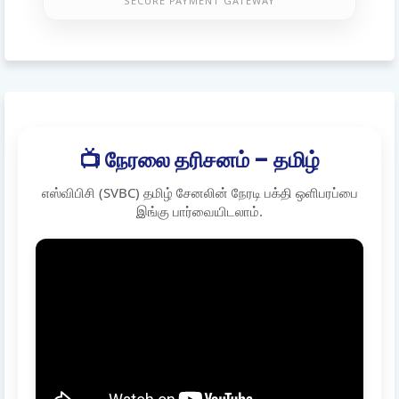
SECURE PAYMENT GATEWAY
📺 நேரலை தரிசனம் – தமிழ்
எஸ்விபிசி (SVBC) தமிழ் சேனலின் நேரடி பக்தி ஒளிபரப்பை
இங்கு பார்வையிடலாம்.