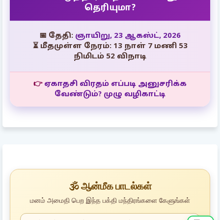
தெரியுமா?
📅 தேதி:
ஞாயிறு, 23 ஆகஸ்ட், 2026
⏳ மீதமுள்ள நேரம்: 13 நாள் 7 மணி 53
நிமிடம் 50 விநாடி
👉
ஏகாதசி விரதம் எப்படி அனுசரிக்க
வேண்டும்? முழு வழிகாட்டி
🕉️ ஆன்மீக பாடல்கள்
மனம் அமைதி பெற இந்த பக்தி மந்திரங்களை கேளுங்கள்