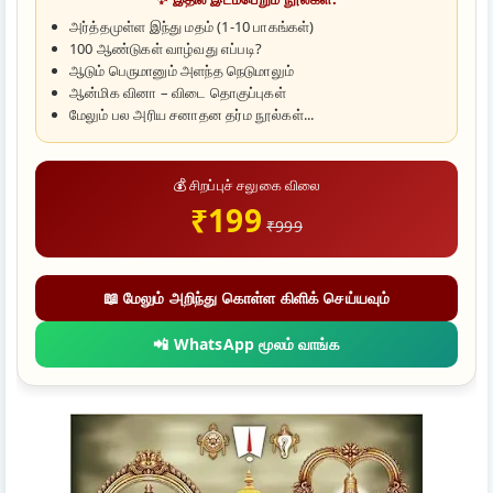
அர்த்தமுள்ள இந்து மதம் (1-10 பாகங்கள்)
100 ஆண்டுகள் வாழ்வது எப்படி?
ஆடும் பெருமானும் அளந்த நெடுமாலும்
ஆன்மிக வினா – விடை தொகுப்புகள்
மேலும் பல அரிய சனாதன தர்ம நூல்கள்...
💰 சிறப்புச் சலுகை விலை
₹199
₹999
📖 மேலும் அறிந்து கொள்ள கிளிக் செய்யவும்
📲 WhatsApp மூலம் வாங்க