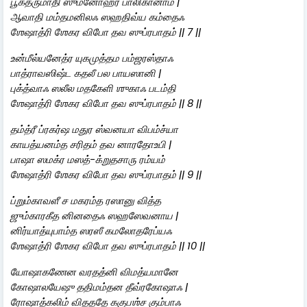
பூகத்ருமாதி ஸுமனோஹர பாலிகானாம் |
ஆவாதி மம்தமனிலஃ ஸஹதிவ்ய கம்தைஃ
ஶேஷாத்ரி ஶேகர விபோ தவ ஸுப்ரபாதம் || 7 ||
உன்மீல்யனேத்ர யுகமுத்தம பம்ஜரஸ்தாஃ
பாத்ராவஸிஷ்ட கதலீ பல பாயஸானி |
புக்த்வாஃ ஸலீல மதகேளி ஶுகாஃ படம்தி
ஶேஷாத்ரி ஶேகர விபோ தவ ஸுப்ரபாதம் || 8 ||
தம்த்ரீ ப்ரகர்ஷ மதுர ஸ்வனயா விபம்ச்யா
காயத்யனம்த சரிதம் தவ னாரதோ‌உபி |
பாஷா ஸமக்ர மஸத்-க்றுதசாரு ரம்யம்
ஶேஷாத்ரி ஶேகர விபோ தவ ஸுப்ரபாதம் || 9 ||
ப்றும்காவளீ ச மகரம்த ரஸானு வித்த
ஜும்காரகீத னினதைஃ ஸஹஸேவனாய |
னிர்யாத்யுபாம்த ஸரஸீ கமலோதரேப்யஃ
ஶேஷாத்ரி ஶேகர விபோ தவ ஸுப்ரபாதம் || 10 ||
யோஷாகணேன வரதத்னி விமத்யமானே
கோஷாலயேஷு ததிமம்தன தீவ்ரகோஷாஃ |
ரோஷாத்கலிம் விதததே ககுபஶ்ச கும்பாஃ