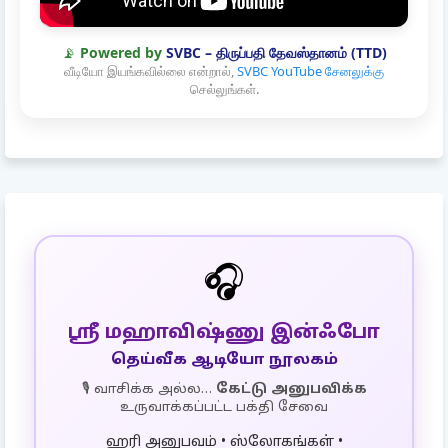
📡
Powered by
SVBC – திருப்பதி தேவஸ்தானம் (TTD)
வீடியோ இயங்கவில்லை என்றால்,
SVBC YouTube சேனலுக்கு
செல்லுங்கள்.
🎧
ஸ்ரீ மஹாவிஷ்ணு இன்ஃபோ
தெய்வீக ஆடியோ நூலகம்
🎙️ வாசிக்க அல்ல…
கேட்டு அனுபவிக்க
உருவாக்கப்பட்ட பக்தி சேவை
ஹரி அனுபவம் • ஸ்லோகங்கள் •