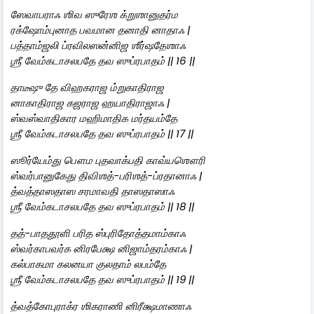
ஸேவாபராஃ ஶிவ ஸுரேஶ க்றுஶானுதர்ம
ரக்ஷோம்புனாத பவமான தனாதி னாதாஃ |
பத்தாம்ஜலி ப்ரவிலஸன்னிஜ ஶீர்ஷதேஶாஃ
ஶ்ரீ வேம்கடாசலபதே தவ ஸுப்ரபாதம் || 16 ||
தாடீஷு தே விஹகராஜ ம்றுகாதிராஜ
னாகாதிராஜ கஜராஜ ஹயாதிராஜாஃ |
ஸ்வஸ்வாதிகார மஹிமாதிக மர்தயம்தே
ஶ்ரீ வேம்கடாசலபதே தவ ஸுப்ரபாதம் || 17 ||
ஸூர்யேம்து பௌம புதவாக்பதி காவ்யஶௌரி
ஸ்வர்பானுகேது திவிஶத்-பரிஶத்-ப்ரதானாஃ |
த்வத்தாஸதாஸ சரமாவதி தாஸதாஸாஃ
ஶ்ரீ வேம்கடாசலபதே தவ ஸுப்ரபாதம் || 18 ||
தத்-பாததூளி பரித ஸ்புரிதோத்தமாம்காஃ
ஸ்வர்காபவர்க னிரபேக்ஷ னிஜாம்தரம்காஃ |
கல்பாகமா கலனயா‌ குலதாம் லபம்தே
ஶ்ரீ வேம்கடாசலபதே தவ ஸுப்ரபாதம் || 19 ||
த்வத்கோபுராக்ர ஶிகராணி னிரீக்ஷமாணாஃ