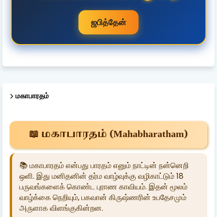
ஜபித்தேன்
மகாபாரதம்
📖 மகாபாரதம் (Mahabharatham)
📚 மகாபாரதம் என்பது பாரதம் எனும் நாட்டின் நன்னெறி
ஒளி. இது மனிதனின் தர்ம வாழ்வுக்கு வழிகாட்டும் 18
பருவங்களைக் கொண்ட புராண காவியம். இதன் மூலம்
வாழ்க்கை நெறியும், பகவான் கிருஷ்ணரின் உபதேசமும்
அருளாக விளங்குகின்றன.