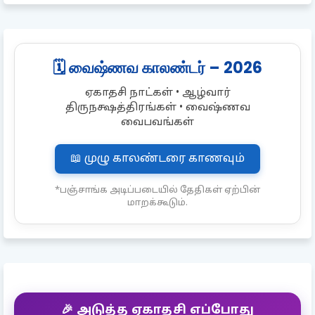
🗓️ வைஷ்ணவ காலண்டர் – 2026
ஏகாதசி நாட்கள் • ஆழ்வார்
திருநக்ஷத்திரங்கள் • வைஷ்ணவ
வைபவங்கள்
📖 முழு காலண்டரை காணவும்
*பஞ்சாங்க அடிப்படையில் தேதிகள் ஏற்பின்
மாறக்கூடும்.
🎉 அடுத்த ஏகாதசி எப்போது