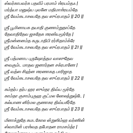
ஸ்வர்காபவர்க பதவீம் பரமாம் ஶ்ரயம்தஃ |
மர்த்யா மனுஷ்ய புவனே மதிமாஶ்ரயம்தே
ஶ்ரீ வேம்கடாசலபதே தவ ஸுப்ரபாதம் || 20 ||
ஶ்ரீ பூமினாயக தயாதி குணாம்றுதாப்தே
தேவாதிதேவ ஜகதேக ஶரண்யமூர்தே |
ஶ்ரீமன்னனம்த கருடாதிபி ரர்சிதாம்க்ரே
ஶ்ரீ வேம்கடாசலபதே தவ ஸுப்ரபாதம் || 21 ||
ஶ்ரீ பத்மனாப புருஷோத்தம வாஸுதேவ
வைகும்ட மாதவ ஜனார்தன சக்ரபாணே |
ஶ்ரீ வத்ஸ சிஹ்ன ஶரணாகத பாரிஜாத
ஶ்ரீ வேம்கடாசலபதே தவ ஸுப்ரபாதம் || 22 ||
கம்தர்ப தர்ப ஹர ஸும்தர திவ்ய மூர்தே
காம்தா குசாம்புருஹ குட்மல லோலத்றுஷ்டே |
கல்யாண னிர்மல குணாகர திவ்யகீர்தே
ஶ்ரீ வேம்கடாசலபதே தவ ஸுப்ரபாதம் || 23 ||
மீனாக்றுதே கமடகோல ன்றுஸிம்ஹ வர்ணின்
ஸ்வாமின் பரஶ்வத தபோதன ராமசம்த்ர |