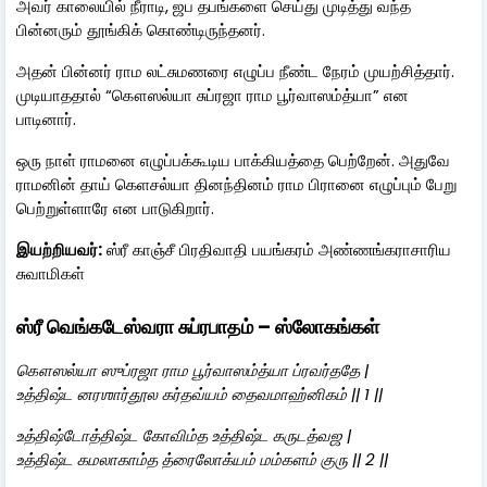
அவர் காலையில் நீராடி, ஜப தபங்களை செய்து முடித்து வந்த
பின்னரும் தூங்கிக் கொண்டிருந்தனர்.
அதன் பின்னர் ராம லட்சுமணரை எழுப்ப நீண்ட நேரம் முயற்சித்தார்.
முடியாததால் “கௌஸல்யா சுப்ரஜா ராம பூர்வாஸம்த்யா” என
பாடினார்.
ஒரு நாள் ராமனை எழுப்பக்கூடிய பாக்கியத்தை பெற்றேன். அதுவே
ராமனின் தாய் கெளசல்யா தினந்தினம் ராம பிரானை எழுப்பும் பேறு
பெற்றுள்ளாரே என பாடுகிறார்.
இயற்றியவர்:
ஸ்ரீ காஞ்சீ பிரதிவாதி பயங்கரம் அண்ணங்கராசாரிய
சுவாமிகள்
ஸ்ரீ வெங்கடேஸ்வரா சுப்ரபாதம் – ஸ்லோகங்கள்
கௌஸல்யா ஸுப்ரஜா ராம பூர்வாஸம்த்யா ப்ரவர்ததே |
உத்திஷ்ட னரஶார்தூல கர்தவ்யம் தைவமாஹ்னிகம் || 1 ||
உத்திஷ்டோத்திஷ்ட கோவிம்த உத்திஷ்ட கருடத்வஜ |
உத்திஷ்ட கமலாகாம்த த்ரைலோக்யம் மம்களம் குரு || 2 ||