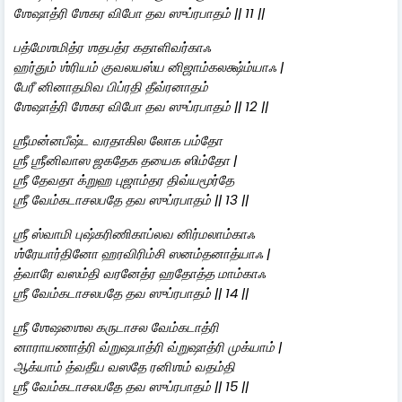
ஶேஷாத்ரி ஶேகர விபோ தவ ஸுப்ரபாதம் || 11 ||
பத்மேஶமித்ர ஶதபத்ர கதாளிவர்காஃ
ஹர்தும் ஶ்ரியம் குவலயஸ்ய னிஜாம்கலக்ஷ்ம்யாஃ |
பேரீ னினாதமிவ பிப்ரதி தீவ்ரனாதம்
ஶேஷாத்ரி ஶேகர விபோ தவ ஸுப்ரபாதம் || 12 ||
ஶ்ரீமன்னபீஷ்ட வரதாகில லோக பம்தோ
ஶ்ரீ ஶ்ரீனிவாஸ ஜகதேக தயைக ஸிம்தோ |
ஶ்ரீ தேவதா க்றுஹ புஜாம்தர திவ்யமூர்தே
ஶ்ரீ வேம்கடாசலபதே தவ ஸுப்ரபாதம் || 13 ||
ஶ்ரீ ஸ்வாமி புஷ்கரிணிகாப்லவ னிர்மலாம்காஃ
ஶ்ரேயார்தினோ ஹரவிரிம்சி ஸனம்தனாத்யாஃ |
த்வாரே வஸம்தி வரனேத்ர ஹதோத்த மாம்காஃ
ஶ்ரீ வேம்கடாசலபதே தவ ஸுப்ரபாதம் || 14 ||
ஶ்ரீ ஶேஷஶைல கருடாசல வேம்கடாத்ரி
னாராயணாத்ரி வ்றுஷபாத்ரி வ்றுஷாத்ரி முக்யாம் |
ஆக்யாம் த்வதீய வஸதே ரனிஶம் வதம்தி
ஶ்ரீ வேம்கடாசலபதே தவ ஸுப்ரபாதம் || 15 ||