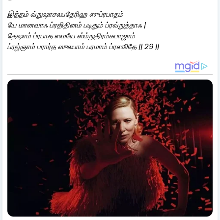
இத்தம் வ்றுஷாசலபதேரிஹ ஸுப்ரபாதம்
யே மானவாஃ ப்ரதிதினம் படிதும் ப்ரவ்றுத்தாஃ |
தேஷாம் ப்ரபாத ஸமயே ஸ்ம்றுதிரம்கபாஜாம்
ப்ரஜ்ஞாம் பரார்த ஸுலபாம் பரமாம் ப்ரஸூதே || 29 ||