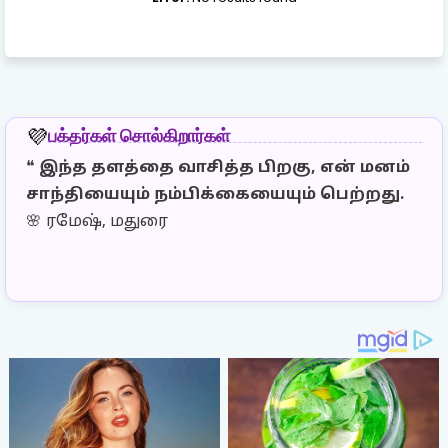
பக்தர்கள் சொல்கிறார்கள்
💜
❝
இந்த தளத்தை வாசித்த பிறகு, என் மனம்
❝
இ
சாந்தியையும் நம்பிக்கையையும் பெற்றது.
தெ
🌸 ரமேஷ், மதுரை
இர
🌼 