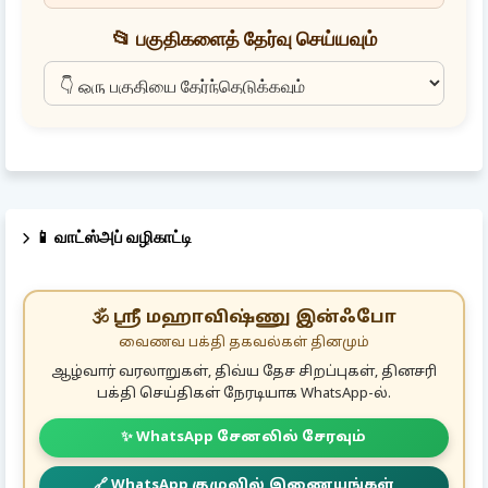
📂 பகுதிகளைத் தேர்வு செய்யவும்
📱 வாட்ஸ்அப் வழிகாட்டி
🕉️ ஸ்ரீ மஹாவிஷ்ணு இன்ஃபோ
வைணவ பக்தி தகவல்கள் தினமும்
ஆழ்வார் வரலாறுகள், திவ்ய தேச சிறப்புகள், தினசரி
பக்தி செய்திகள் நேரடியாக WhatsApp-ல்.
✨ WhatsApp சேனலில் சேரவும்
🔗 WhatsApp குழுவில் இணையுங்கள்