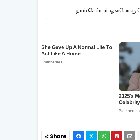
நாம் செய்யும் ஒவ்வொரு ச