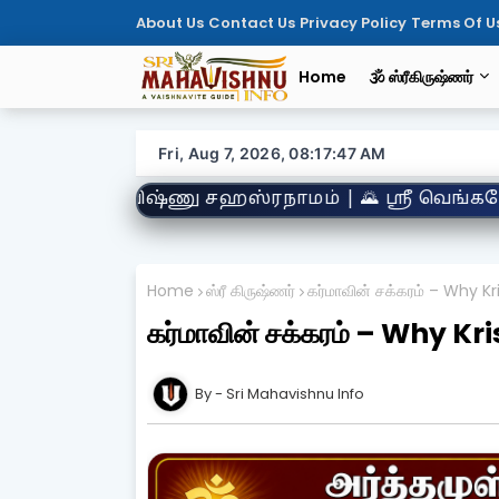
About Us
Contact Us
Privacy Policy
Terms Of U
Home
🕉️ ஸ்ரீகிருஷ்ணர்
Fri, Aug 7, 2026, 08:17:49 AM
் | 🌄 ஸ்ரீ வெங்கடேச மஹாத்மியம் | 🌺 திருப்பாவை 
Home
ஸ்ரீ கிருஷ்ணர்
கர்மாவின் சக்கரம் – Why K
கர்மாவின் சக்கரம் – Why K
Sri Mahavishnu Info