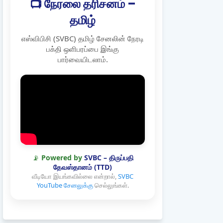
📺 நேரலை தரிசனம் –
தமிழ்
எஸ்விபிசி (SVBC) தமிழ் சேனலின் நேரடி
பக்தி ஒளிபரப்பை இங்கு
பார்வையிடலாம்.
📡
Powered by
SVBC – திருப்பதி
தேவஸ்தானம் (TTD)
வீடியோ இயங்கவில்லை என்றால்,
SVBC
YouTube சேனலுக்கு
செல்லுங்கள்.