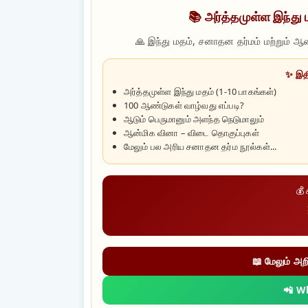
📚 அர்த்தமுள்ள இந்து 
🙏 இந்து மதம், சனாதன தர்மம் மற்றும் ஆ
✨ இதி
அர்த்தமுள்ள இந்து மதம் (1-10 பாகங்கள்)
100 ஆண்டுகள் வாழ்வது எப்படி?
ஆடும் பெருமானும் அளந்த நெடுமாலும்
ஆன்மிக வினா – விடை தொகுப்புகள்
மேலும் பல அரிய சனாதன தர்ம நூல்கள்...
💰 
📖 மேலும் அற
📲 W