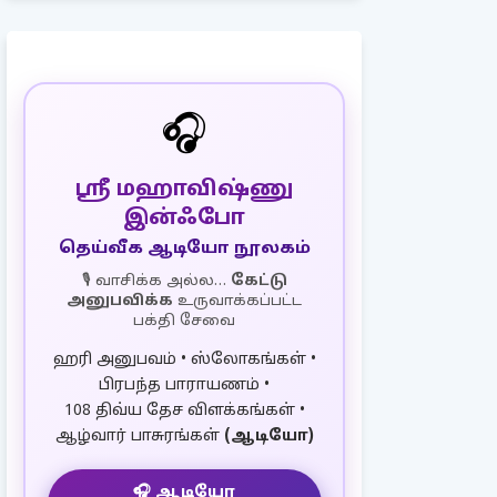
🎧
ஸ்ரீ மஹாவிஷ்ணு
இன்ஃபோ
தெய்வீக ஆடியோ நூலகம்
🎙️ வாசிக்க அல்ல…
கேட்டு
அனுபவிக்க
உருவாக்கப்பட்ட
பக்தி சேவை
ஹரி அனுபவம் • ஸ்லோகங்கள் •
பிரபந்த பாராயணம் •
108 திவ்ய தேச விளக்கங்கள் •
ஆழ்வார் பாசுரங்கள்
(ஆடியோ)
🎧 ஆடியோ