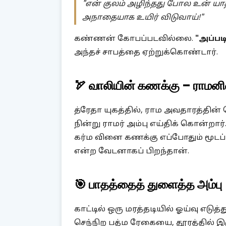
"என் குலம் அழிந்தது போல உன் யாதவ 
அநாதையாக உயிர் விடுவாய்!"
கண்ணன் கோபப்படவில்லை.
"அப்பட
அந்தச் சாபத்தை ஏற்றுக்கொண்டார்.
🏹 வாலியின் கணக்கு – ராமனின
த்ரேதா யுகத்தில், ராம அவதாரத்தின
நின்று ராமர் அம்பு எய்திக் கொன்றார்
கர்ம வினை கணக்கு எப்போதும் மூடப்
என்ற வேடனாகப் பிறந்தான்.
🎯 பாதத்தைத் துளைத்த அம்பு
காட்டில் ஒரு மரத்தடியில் ஓய்வு எடு
செந்நிற பத்ம ரேகையை, தூரத்தில் இர