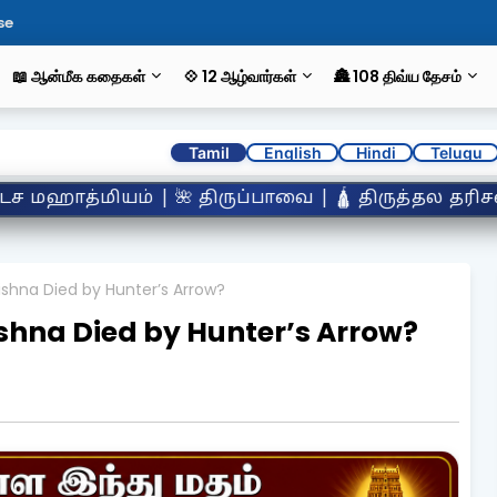
se
📖 ஆன்மீக கதைகள்
💠 12 ஆழ்வார்கள்
🏯 108 திவ்ய தேசம்
Tamil
English
Hindi
Telugu
| 🛕 திருத்தல தரிசனம் | ✨ அற்புத நிகழ்வுகள் | 
rishna Died by Hunter’s Arrow?
rishna Died by Hunter’s Arrow?