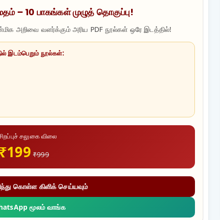
மதம் – 10 பாகங்கள் முழுத் தொகுப்பு!
ன்மிக அறிவை வளர்க்கும் அரிய PDF நூல்கள் ஒரே இடத்தில்!
ல் இடம்பெறும் நூல்கள்:
சிறப்புச் சலுகை விலை
₹199
₹999
ிந்து கொள்ள கிளிக் செய்யவும்
hatsApp மூலம் வாங்க