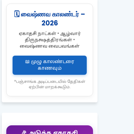
🗓️ வைஷ்ணவ காலண்டர் –
2026
ஏகாதசி நாட்கள் • ஆழ்வார்
திருநக்ஷத்திரங்கள் •
வைஷ்ணவ வைபவங்கள்
📖 முழு காலண்டரை
காணவும்
*பஞ்சாங்க அடிப்படையில் தேதிகள்
ஏற்பின் மாறக்கூடும்.
🎉 அடுத்த ஏகாதசி