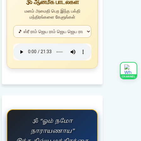
🕉️ ஆன்மீக பாடல்கள்
மனம் அமைதி பெற இந்த பக்தி
மந்திரங்களை கேளுங்கள்
CHANNEL
🕉️ “ஓம் நமோ
நாராயணாய”