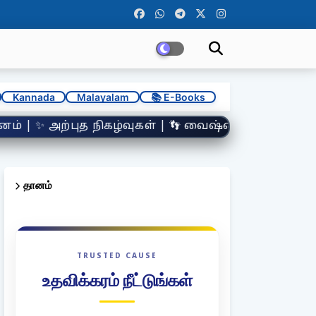
Kannada
Malayalam
📚 E-Books
 வைஷ்ணவ ஆச்சாரியர்கள் | 🕉️ நாமஸ்மரணையின் மகிமை
தானம்
TRUSTED CAUSE
உதவிக்கரம் நீட்டுங்கள்