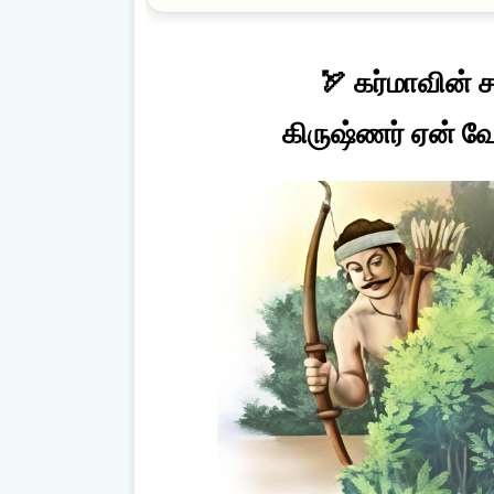
🏹 கர்மாவின் ச
கிருஷ்ணர் ஏன் வ